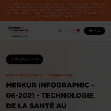
Diese Website dient ausschließlich zu Informationszwecken. Über diese
Website werden Sie weder zur Zahlung von Beiträgen noch zur
Durchführung anderer Finanztransaktionen aufgefordert. Überprüfen
Sie immer die URL, bevor Sie Ihre Daten eingeben, und wenden Sie
sich im Zweifelsfall direkt an uns.
Menü
Zurück zur Liste
News & Publikationen
Publikationen
MERKUR INFOGRAPHIC -
06-2021 - TECHNOLOGIE
DE LA SANTÉ AU