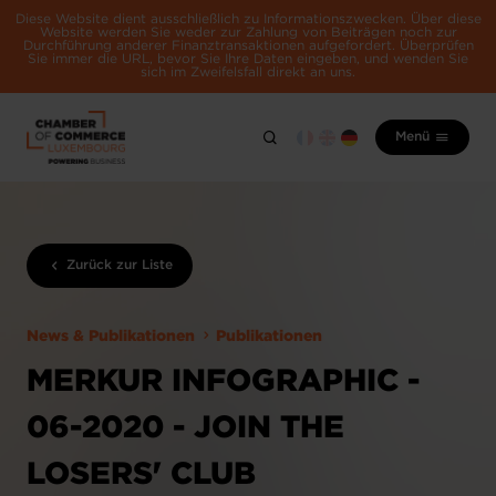
Diese Website dient ausschließlich zu Informationszwecken. Über diese
Website werden Sie weder zur Zahlung von Beiträgen noch zur
Durchführung anderer Finanztransaktionen aufgefordert. Überprüfen
Sie immer die URL, bevor Sie Ihre Daten eingeben, und wenden Sie
sich im Zweifelsfall direkt an uns.
Menü
Zurück zur Liste
News & Publikationen
Publikationen
MERKUR INFOGRAPHIC -
06-2020 - JOIN THE
LOSERS' CLUB