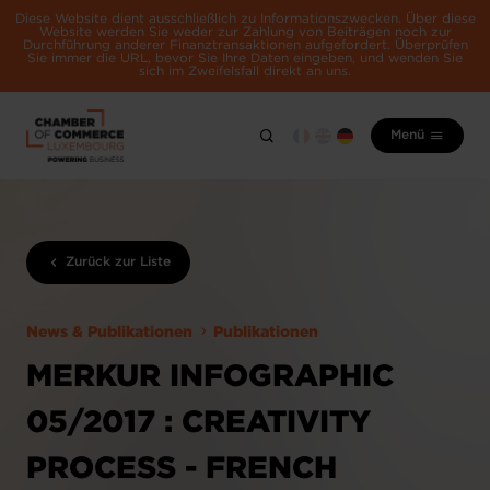
Diese Website dient ausschließlich zu Informationszwecken. Über diese
Website werden Sie weder zur Zahlung von Beiträgen noch zur
Durchführung anderer Finanztransaktionen aufgefordert. Überprüfen
Sie immer die URL, bevor Sie Ihre Daten eingeben, und wenden Sie
sich im Zweifelsfall direkt an uns.
Menü
Zurück zur Liste
News & Publikationen
Publikationen
MERKUR INFOGRAPHIC
05/2017 : CREATIVITY
PROCESS - FRENCH