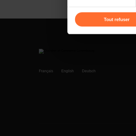
Vous avez la possibilité de m
gauche de chaque page.
Tout refuser
Pour de plus amples informat
personnelles, vous pouvez c
personnelles
.
Français
English
Deutsch