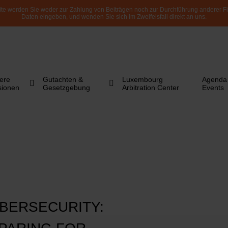
te werden Sie weder zur Zahlung von Beiträgen noch zur Durchführung anderer Fi
Daten eingeben, und wenden Sie sich im Zweifelsfall direkt an uns.
ere
Gutachten &
Luxembourg
Agenda 
sionen
Gesetzgebung
Arbitration Center
Events
YBERSECURITY: