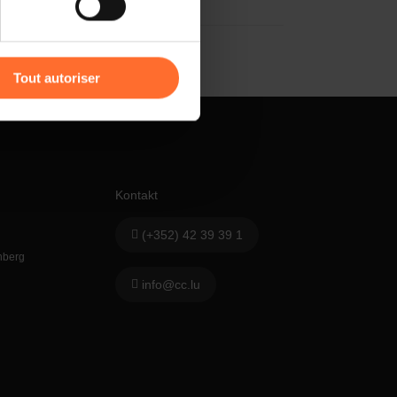
r l’icône flottante en bas à
Tout autoriser
amenés à traiter vos données
de protection des données
Kontakt
(+352) 42 39 39 1
hberg
info@cc.lu