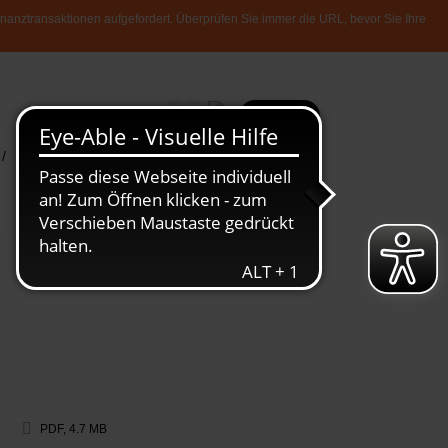
nanztransaktionen aufgefordert. Überprüfen Sie immer die URL, bevor Sie Ihre
Mehr
Suche
/
News &
Die Luxemburger
Publikationen
Wirtschaft
PDF, 4.7 MB