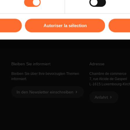
kies ou des cookies non nécessaires.
odifier ou retirer votre consentement à tout moment en cliquant su
Autoriser la sélection
ions sur la manière dont nous utilisons lescookies et sommes 
onsulter notre
Charte d’usage des cookies
et notre
Politique 
Bleiben Sie informiert
Adresse
Bleiben Sie über Ihre bevorzugten Themen
Chambre de commerce
informiert.
7, rue Alcide de Gasperi
L-1615 Luxembourg-Kirc
In den Newsletter einschreiben
Anfahrt