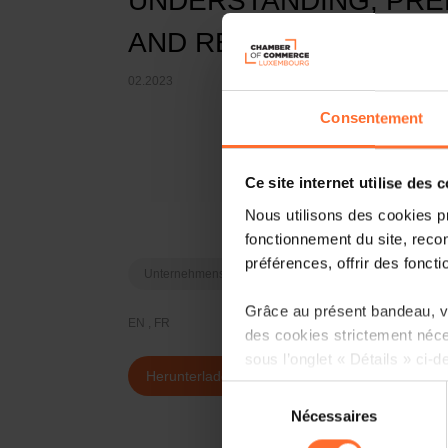
UNDERSTANDING, PRE
AND RESPONDING TO 
02.2023
Consentement
Ce site internet utilise des 
Nous utilisons des cookies p
fonctionnement du site, recon
préférences, offrir des foncti
Unternehmensentwicklung
Business developmen
Grâce au présent bandeau, vo
EN , FR
des cookies strictement néce
sous l’onglet « Détails » ci-d
Herunterladen
Sélection
Il est précisé que la navigati
Nécessaires
du
sociaux, sauvegarde des préfé
consentement