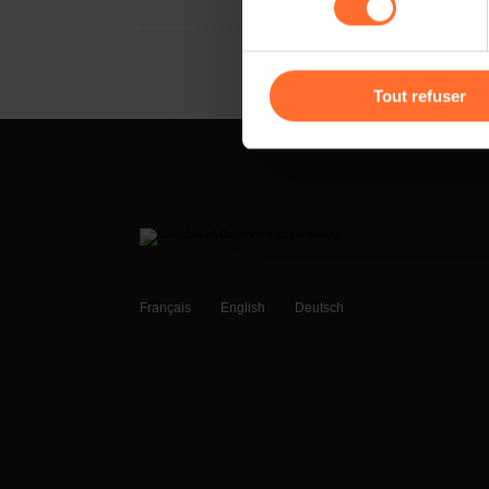
cas de refus de tous les coo
Vous avez la possibilité de m
gauche de chaque page.
Tout refuser
Pour de plus amples informat
personnelles, vous pouvez c
personnelles
.
Français
English
Deutsch