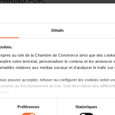
PARING FOR,
AN ATTACK
Détails
cookies.
ropres au site de la Chambre de Commerce ainsi que des cookies
naître votre terminal, personnaliser le contenu et les annonces 
onnalités relatives aux médias sociaux et d'analyser le trafic sur n
t
Praktischer Leitfaden
us pouvez accepter, refuser ou configurer les cookies selon vos
ssaires au fonctionnement du site. Une description des différen
essus.
on sur le site et certaines fonctionnalités (ex : lecture de vidéos,
Préférences
Statistiques
rences de lecture vidéo, personnalisation de l’affichage du site