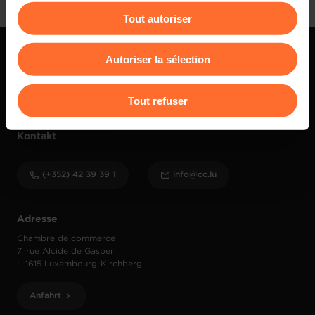
Tout autoriser
Vous avez la possibilité de modifier ou retirer votre
consentement à tout moment en cliquant sur l’icône
Autoriser la sélection
flottante en bas à gauche de chaque page.
Pour de plus amples informations sur la manière dont
Tout refuser
nous utilisons lescookies et sommes amenés à traiter
vos données personnelles, vous pouvez consulter notre
Kontakt
Charte d’usage des cookies
et notre
Politique de
protection des données personnelles
.
(+352) 42 39 39 1
info@cc.lu
Adresse
Chambre de commerce
7, rue Alcide de Gasperi
L-1615 Luxembourg-Kirchberg
Anfahrt