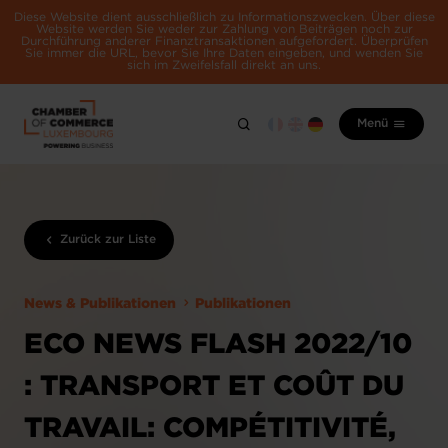
Diese Website dient ausschließlich zu Informationszwecken. Über diese
Website werden Sie weder zur Zahlung von Beiträgen noch zur
Durchführung anderer Finanztransaktionen aufgefordert. Überprüfen
Sie immer die URL, bevor Sie Ihre Daten eingeben, und wenden Sie
sich im Zweifelsfall direkt an uns.
Menü
Zurück zur Liste
News & Publikationen
Publikationen
ECO NEWS FLASH 2022/10
: TRANSPORT ET COÛT DU
TRAVAIL: COMPÉTITIVITÉ,