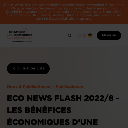
Diese Website dient ausschließlich zu Informationszwecken. Über diese
Website werden Sie weder zur Zahlung von Beiträgen noch zur
Durchführung anderer Finanztransaktionen aufgefordert. Überprüfen
Sie immer die URL, bevor Sie Ihre Daten eingeben, und wenden Sie
sich im Zweifelsfall direkt an uns.
Menü
Zurück zur Liste
News & Publikationen
Publikationen
ECO NEWS FLASH 2022/8 -
LES BÉNÉFICES
ÉCONOMIQUES D’UNE