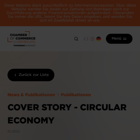
Diese Website dient ausschließlich zu Informationszwecken. Über diese
Website werden Sie weder zur Zahlung von Beiträgen noch zur
Durchführung anderer Finanztransaktionen aufgefordert. Überprüfen
Sie immer die URL, bevor Sie Ihre Daten eingeben, und wenden Sie
sich im Zweifelsfall direkt an uns.
Menü
Zurück zur Liste
News & Publikationen
Publikationen
COVER STORY - CIRCULAR
ECONOMY
01.2022