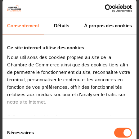
MESURES APPROPRIÉES
03.2019
Consentement
Détails
À propos des cookies
Ce site internet utilise des cookies.
Nous utilisons des cookies propres au site de la
PDF, 8.0 MB
Chambre de Commerce ainsi que des cookies tiers afin
de permettre le fonctionnement du site, reconnaître votre
terminal, personnaliser le contenu et les annonces en
Affaires économiques
fonction de vos préférences, offrir des fonctionnalités
relatives aux médias sociaux et d'analyser le trafic sur
Informations économiques sur le GDL
RSE
notre site internet.
Grâce au présent bandeau, vous pouvez accepter,
Herunterladen
Druckversion bestellen
refuser ou configurer les cookies selon vos préférences,
Sélection
à l’exception des cookies strictement nécessaires au
Nécessaires
du