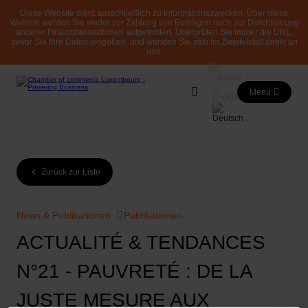
Diese Website dient ausschließlich zu Informationszwecken. Über diese
Website werden Sie weder zur Zahlung von Beiträgen noch zur Durchführung
anderer Finanztransaktionen aufgefordert. Überprüfen Sie immer die URL,
bevor Sie Ihre Daten eingeben, und wenden Sie sich im Zweifelsfall direkt an
uns.
Menü
Zurück zur Liste
News & Publikationen
Publikationen
ACTUALITÉ & TENDANCES
N°21 - PAUVRETÉ : DE LA
JUSTE MESURE AUX