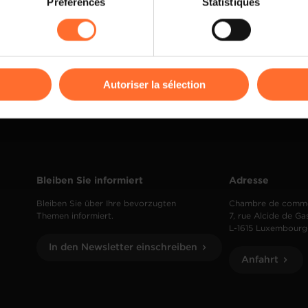
Préférences
Statistiques
rences de lecture vidéo, personnalisation de l’affichage du site
kies ou des cookies non nécessaires.
odifier ou retirer votre consentement à tout moment en cliquant su
Autoriser la sélection
ions sur la manière dont nous utilisons lescookies et sommes 
onsulter notre
Charte d’usage des cookies
et notre
Politique 
Bleiben Sie informiert
Adresse
Bleiben Sie über Ihre bevorzugten
Chambre de comm
Themen informiert.
7, rue Alcide de Ga
L-1615 Luxembourg
In den Newsletter einschreiben
Anfahrt