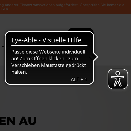
ng anderer Finanztransaktionen aufgefordert. Überprüfen Sie immer die
n uns.
Suche
Mehr
News &
Die Luxemburger
Publikationen
Wirtschaft
ÉEN AU