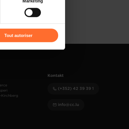
Marketing
) peuvent être affectées en
r l’icône flottante en bas à
Tout autoriser
amenés à traiter vos données
de protection des données
Kontakt
erce
(+352) 42 39 39 1
speri
-Kirchberg
info@cc.lu