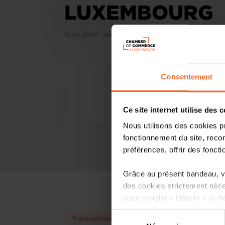
LUXEMBOURG
15.04.2024 - PaperJam
Consentement
Ce site internet utilise des 
Nous utilisons des cookies p
fonctionnement du site, recon
préférences, offrir des foncti
Grâce au présent bandeau, vo
des cookies strictement néce
sous l’onglet « Détails » ci-d
Sélection
Pressespiegel
Il est précisé que la navigati