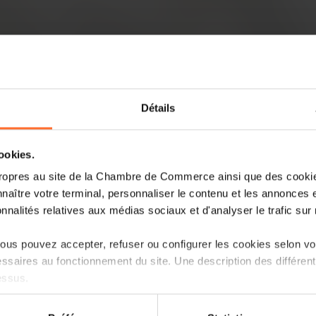
Détails
cookies.
L’entreprise sud-coréenne Vsion a insta
ropres au site de la Chambre de Commerce ainsi que des cookies
Luxembourg, une décision motivée nota
naître votre terminal, personnaliser le contenu et les annonces 
organismes publics luxembourgeois. Et le
onnalités relatives aux médias sociaux et d'analyser le trafic sur n
même déjà établi son premier partenaria
us pouvez accepter, refuser ou configurer les cookies selon vos
Lire la suite
ssaires au fonctionnement du site. Une description des différen
essus.
on sur le site et certaines fonctionnalités (ex : lecture de vidéos,