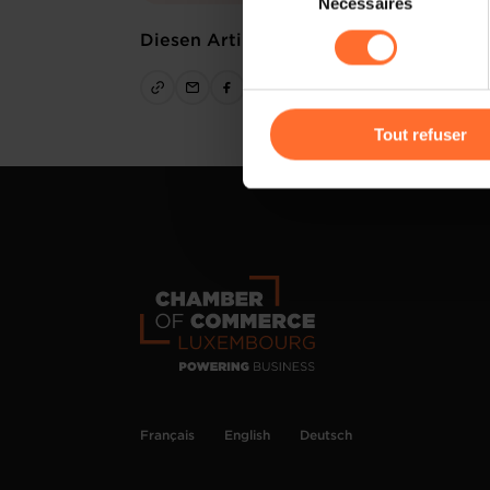
Nécessaires
du
sociaux, sauvegarde des préfé
consentement
Diesen Artikel teilen
cas de refus de tous les coo
Vous avez la possibilité de m
gauche de chaque page.
Tout refuser
Pour de plus amples informat
personnelles, vous pouvez c
personnelles
.
Français
English
Deutsch