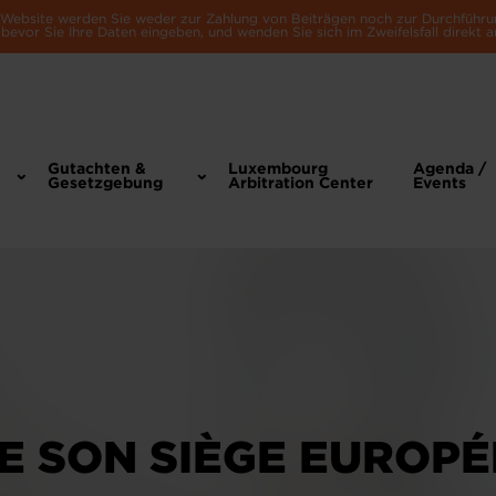
e Website werden Sie weder zur Zahlung von Beiträgen noch zur Durchführu
bevor Sie Ihre Daten eingeben, und wenden Sie sich im Zweifelsfall direkt a
Gutachten &
Luxembourg
Agenda /
Gesetzgebung
Arbitration Center
Events
LE SON SIÈGE EUROP