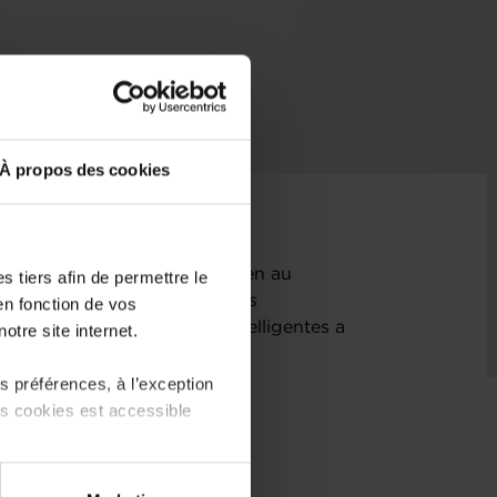
À propos des cookies
llé son nouveau siège européen au
 tiers afin de permettre le
mment par le fort soutien des
en fonction de vos
 spécialiste des fenêtres intelligentes a
otre site internet.
t commercial dans le pays.
 préférences, à l’exception
ts cookies est accessible
 partage sur les réseaux