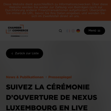
Diese Website dient ausschließlich zu Informationszwecken. Über diese
Website werden Sie weder zur Zahlung von Beiträgen noch zur
Durchführung anderer Finanztransaktionen aufgefordert. Überprüfen
Sie immer die URL, bevor Sie Ihre Daten eingeben, und wenden Sie
sich im Zweifelsfall direkt an uns.
Menü
Zurück zur Liste
News & Publikationen
Pressespiegel
SUIVEZ LA CÉRÉMONIE
D’OUVERTURE DE NEXUS
LUXEMBOURG EN LIVE