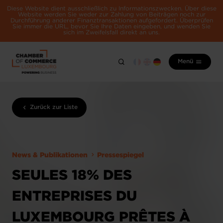
Diese Website dient ausschließlich zu Informationszwecken. Über diese
Website werden Sie weder zur Zahlung von Beiträgen noch zur
Durchführung anderer Finanztransaktionen aufgefordert. Überprüfen
Sie immer die URL, bevor Sie Ihre Daten eingeben, und wenden Sie
sich im Zweifelsfall direkt an uns.
Menü
Zurück zur Liste
News & Publikationen
Pressespiegel
SEULES 18% DES
ENTREPRISES DU
LUXEMBOURG PRÊTES À