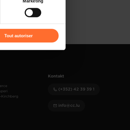
Marketing
) peuvent être affectées en
r l’icône flottante en bas à
Tout autoriser
amenés à traiter vos données
de protection des données
Kontakt
erce
(+352) 42 39 39 1
speri
-Kirchberg
info@cc.lu