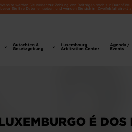
e Website werden Sie weder zur Zahlung von Beiträgen noch zur Durchführu
bevor Sie Ihre Daten eingeben, und wenden Sie sich im Zweifelsfall direkt a
Gutachten &
Luxembourg
Agenda /
Gesetzgebung
Arbitration Center
Events
 LUXEMBURGO É DOS 