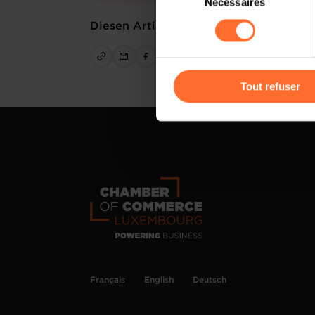
Nécessaires
du
sociaux, sauvegarde des préfé
consentement
Diesen Artikel teilen
cas de refus de tous les coo
Vous avez la possibilité de m
gauche de chaque page.
Tout refuser
Pour de plus amples informat
personnelles, vous pouvez c
personnelles
.
Français
English
Deutsch