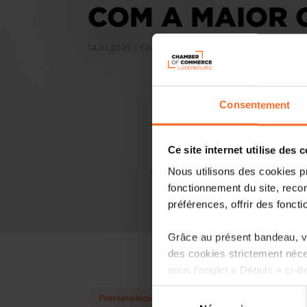
COM A MAIOR 
14.01.2025 - Contacto
Consentement
Ce site internet utilise des 
Nous utilisons des cookies p
fonctionnement du site, recon
préférences, offrir des foncti
Grâce au présent bandeau, vo
des cookies strictement néce
sous l’onglet « Détails » ci-d
Sélection
Pressespiegel
Il est précisé que la navigati