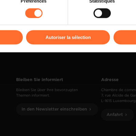
Préférences
Statistiques
Leia mais
rences de lecture vidéo, personnalisation de l’affichage du site
kies ou des cookies non nécessaires.
odifier ou retirer votre consentement à tout moment en cliquant su
Autoriser la sélection
ions sur la manière dont nous utilisons lescookies et sommes 
onsulter notre
Charte d’usage des cookies
et notre
Politique 
Bleiben Sie informiert
Adresse
Bleiben Sie über Ihre bevorzugten
Chambre de comm
Themen informiert.
7, rue Alcide de Ga
L-1615 Luxembourg
In den Newsletter einschreiben
Anfahrt