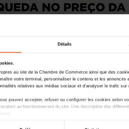
QUEDA NO PREÇO DA
Détails
cookies.
O Grão-Ducado foi o terceiro país da U
ropres au site de la Chambre de Commerce ainsi que des cookies
imobiliário no último ano. O que acont
naître votre terminal, personnaliser le contenu et les annonces 
para comprar casa no país?
onnalités relatives aux médias sociaux et d'analyser le trafic sur n
É uma reviravolta no mercado imobiliár
us pouvez accepter, refuser ou configurer les cookies selon vos
foi dos países da União Europeia com 
ssaires au fonctionnement du site. Une description des différen
habitação, mas nos dois últimos anos t
essus.
onde o custo de uma casa mais baixou.
on sur le site et certaines fonctionnalités (ex : lecture de vidéos,