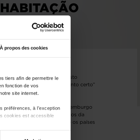
 HABITAÇÃO
À propos des cookies
E com a maior descida do custo
 tiers afin de permettre le
eceu e porque é este o “momento certo”
en fonction de vos
otre site internet.
io. Nos últimos 13 anos, o Luxemburgo
 préférences, à l’exception
os maiores aumentos dos preços da
ts cookies est accessible
udo mudou e agora está entre os países
 partage sur les réseaux