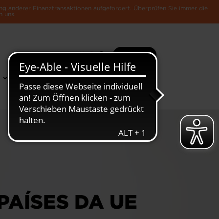
ng anderer Finanztransaktionen aufgefordert. Überprüfen Sie immer die
n uns.
Suche
Mehr
News &
Die Luxemburger
Publikationen
Wirtschaft
PAÍSES DA UE