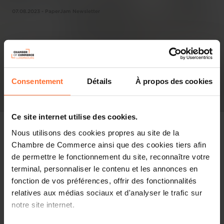
07.08.2023 - PaperJam Newsletter
Consentement
Détails
À propos des cookies
Ce site internet utilise des cookies.
Nous utilisons des cookies propres au site de la
Chambre de Commerce ainsi que des cookies tiers afin
de permettre le fonctionnement du site, reconnaître votre
Pressespiegel
terminal, personnaliser le contenu et les annonces en
fonction de vos préférences, offrir des fonctionnalités
Diesen Artikel teilen
relatives aux médias sociaux et d'analyser le trafic sur
notre site internet.
Chaque lundi de ce mois d’août, les économistes de la