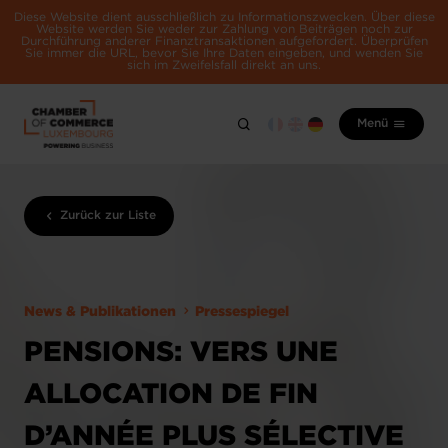
Diese Website dient ausschließlich zu Informationszwecken. Über diese
Website werden Sie weder zur Zahlung von Beiträgen noch zur
Durchführung anderer Finanztransaktionen aufgefordert. Überprüfen
Sie immer die URL, bevor Sie Ihre Daten eingeben, und wenden Sie
sich im Zweifelsfall direkt an uns.
Menü
Zurück zur Liste
News & Publikationen
Pressespiegel
PENSIONS: VERS UNE
ALLOCATION DE FIN
D’ANNÉE PLUS SÉLECTIVE