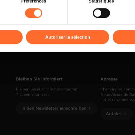
Préférences
Statistiques
rences de lecture vidéo, personnalisation de l’affichage du site
kies ou des cookies non nécessaires.
odifier ou retirer votre consentement à tout moment en cliquant su
Autoriser la sélection
ions sur la manière dont nous utilisons lescookies et sommes 
onsulter notre
Charte d’usage des cookies
et notre
Politique 
Bleiben Sie informiert
Adresse
Bleiben Sie über Ihre bevorzugten
Chambre de comm
Themen informiert.
7, rue Alcide de Ga
L-1615 Luxembourg
In den Newsletter einschreiben
Anfahrt