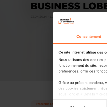
BUSINESS LOB
23.04.2024 - Luxembourg Times
Consentement
Ce site internet utilise des 
Nous utilisons des cookies p
fonctionnement du site, recon
préférences, offrir des foncti
Grâce au présent bandeau, vo
des cookies strictement néce
sous l’onglet « Détails » ci-d
Sélection
Pressespiegel
Il est précisé que la navigati