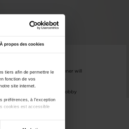
À propos des cookies
he Chamber of Commerce, Wagener will
 tiers afin de permettre le
 Luxembourgeoises
on 17 June.
en fonction de vos
otre site internet.
ew director of the business lobby
rgeoises
(UEL).
 préférences, à l’exception
ts cookies est accessible
 partage sur les réseaux