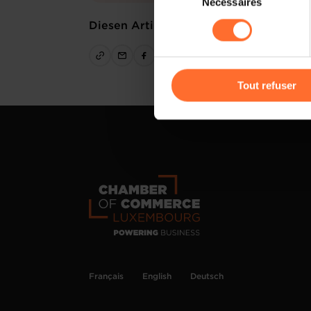
Nécessaires
du
sociaux, sauvegarde des préfé
consentement
Diesen Artikel teilen
cas de refus de tous les coo
Vous avez la possibilité de m
gauche de chaque page.
Tout refuser
Pour de plus amples informat
personnelles, vous pouvez c
personnelles
.
Français
English
Deutsch