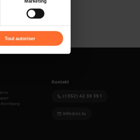
Marketing
) peuvent être affectées en
r l’icône flottante en bas à
Tout autoriser
amenés à traiter vos données
de protection des données
Kontakt
erce
(+352) 42 39 39 1
speri
-Kirchberg
info@cc.lu