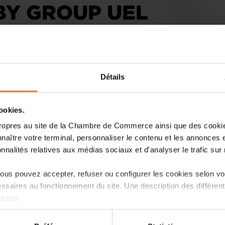
BY GROUP UEL
Détails
cookies.
Currently chief operating officer at t
ropres au site de la Chambre de Commerce ainsi que des cookies
take over at the
Union des Entreprises
naître votre terminal, personnaliser le contenu et les annonces 
onnalités relatives aux médias sociaux et d'analyser le trafic sur n
Marc Wagener has been chosen as the n
group
Union des Entreprises Luxembou
us pouvez accepter, refuser ou configurer les cookies selon vos
ssaires au fonctionnement du site. Une description des différen
Read more
essus.
on sur le site et certaines fonctionnalités (ex : lecture de vidéos,