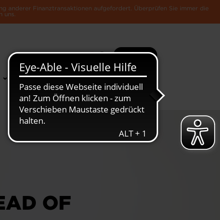
ng anderer Finanztransaktionen aufgefordert. Überprüfen Sie immer die
n uns.
Suche
Mehr
News &
Die Luxemburger
Publikationen
Wirtschaft
EAD OF