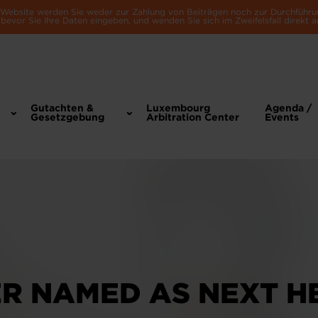
e Website werden Sie weder zur Zahlung von Beiträgen noch zur Durchführu
bevor Sie Ihre Daten eingeben, und wenden Sie sich im Zweifelsfall direkt a
Gutachten &
Luxembourg
Agenda /
Gesetzgebung
Arbitration Center
Events
R NAMED AS NEXT H