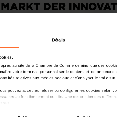
 MARKT DER INNOVA
Détails
cookies.
Das „Reich der Mitte“ ist ein wichtiger
ropres au site de la Chambre de Commerce ainsi que des cookies
Doch für dort aktive EU-Firmen sind di
naître votre terminal, personnaliser le contenu et les annonces 
drohender Zölle und Sanktionen so unkla
onnalités relatives aux médias sociaux et d'analyser le trafic sur n
Ein Markt, „der an der Spitze der Innova
us pouvez accepter, refuser ou configurer les cookies selon vos
Unternehmen sind in China aktiv – als z
ssaires au fonctionnement du site. Une description des différen
bleibt das Land aufgrund der Größe und
essus.
Unternehmen des Großherzogtums ein u
Luxemburger Handelskammer die wirtsch
on sur le site et certaines fonctionnalités (ex : lecture de vidéos,