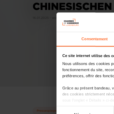
CHINESISCHEN
16.01.2025 - wort.lu
Consentement
Ce site internet utilise des 
Nous utilisons des cookies p
fonctionnement du site, recon
préférences, offrir des foncti
Grâce au présent bandeau, vo
des cookies strictement néce
sous l’onglet « Détails » ci-d
Sélection
Pressespiegel
Il est précisé que la navigati