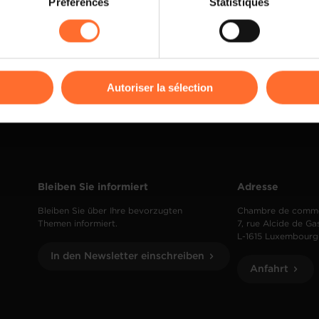
Préférences
Statistiques
rences de lecture vidéo, personnalisation de l’affichage du site
Mehr lesen
kies ou des cookies non nécessaires.
odifier ou retirer votre consentement à tout moment en cliquant su
Autoriser la sélection
ions sur la manière dont nous utilisons lescookies et sommes 
onsulter notre
Charte d’usage des cookies
et notre
Politique 
Bleiben Sie informiert
Adresse
Bleiben Sie über Ihre bevorzugten
Chambre de comm
Themen informiert.
7, rue Alcide de Ga
L-1615 Luxembourg
In den Newsletter einschreiben
Anfahrt