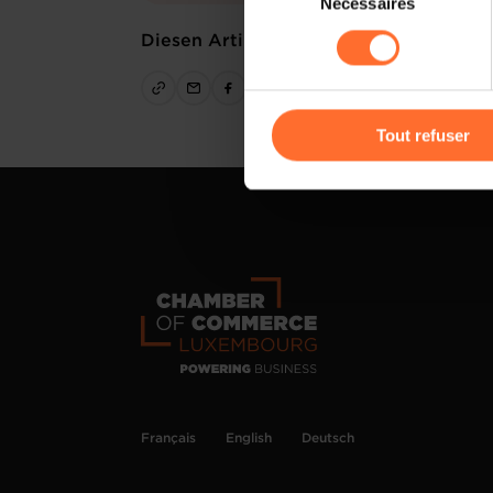
Nécessaires
du
sociaux, sauvegarde des préfé
consentement
Diesen Artikel teilen
cas de refus de tous les coo
Vous avez la possibilité de m
gauche de chaque page.
Tout refuser
Pour de plus amples informat
personnelles, vous pouvez c
personnelles
.
Français
English
Deutsch