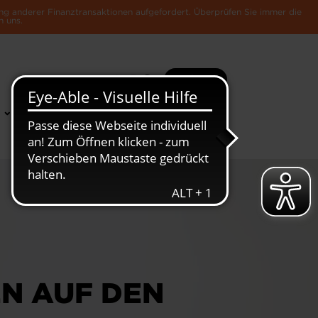
ng anderer Finanztransaktionen aufgefordert. Überprüfen Sie immer die
n uns.
Suche
Mehr
News &
Die Luxemburger
Publikationen
Wirtschaft
N AUF DEN