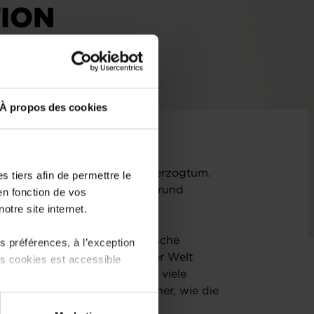
TION
À propos des cookies
 Handelspartner für das Großherzogtum.
 tiers afin de permettre le
e Aussichten vor dem Hintergrund
en fonction de vos
r wie lange nicht.
otre site internet.
tion steht“: Viele luxemburgische
 préférences, à l’exception
weitgrößte Volkswirtschaft der Welt
ts cookies est accessible
 Dynamik seines Marktes für viele
numgänglicher Handelspartner, wie die
aftliche Lage beschreibt.
 partage sur les réseaux