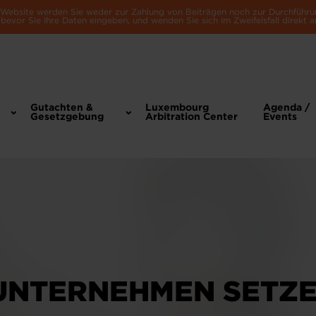
e Website werden Sie weder zur Zahlung von Beiträgen noch zur Durchführu
bevor Sie Ihre Daten eingeben, und wenden Sie sich im Zweifelsfall direkt a
Gutachten &
Luxembourg
Agenda /
Gesetzgebung
Arbitration Center
Events
UNTERNEHMEN SETZE