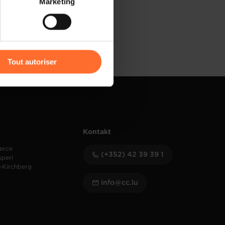
Marketing
) peuvent être affectées en
r l’icône flottante en bas à
Tout autoriser
amenés à traiter vos données
de protection des données
Kontakt
erce
(+352) 42 39 39 1
speri
-Kirchberg
info@cc.lu