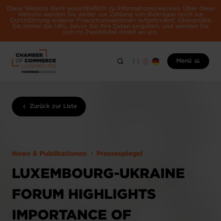
Diese Website dient ausschließlich zu Informationszwecken. Über diese
Website werden Sie weder zur Zahlung von Beiträgen noch zur
Durchführung anderer Finanztransaktionen aufgefordert. Überprüfen
Sie immer die URL, bevor Sie Ihre Daten eingeben, und wenden Sie
sich im Zweifelsfall direkt an uns.
Menü
Zurück zur Liste
News & Publikationen
Pressespiegel
LUXEMBOURG-UKRAINE
FORUM HIGHLIGHTS
IMPORTANCE OF