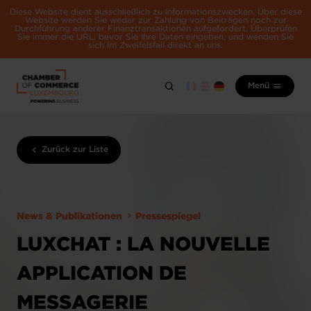
Diese Website dient ausschließlich zu Informationszwecken. Über diese
Website werden Sie weder zur Zahlung von Beiträgen noch zur
Durchführung anderer Finanztransaktionen aufgefordert. Überprüfen
Sie immer die URL, bevor Sie Ihre Daten eingeben, und wenden Sie
sich im Zweifelsfall direkt an uns.
Menü
Zurück zur Liste
News & Publikationen
Pressespiegel
LUXCHAT : LA NOUVELLE
APPLICATION DE
MESSAGERIE