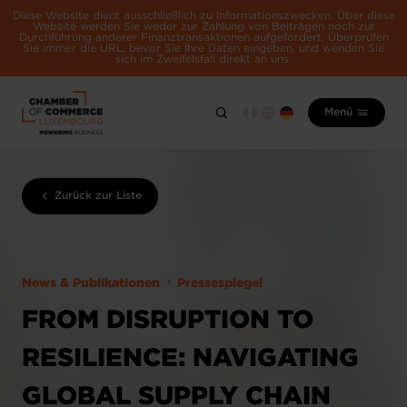
Diese Website dient ausschließlich zu Informationszwecken. Über diese
Website werden Sie weder zur Zahlung von Beiträgen noch zur
Durchführung anderer Finanztransaktionen aufgefordert. Überprüfen
Sie immer die URL, bevor Sie Ihre Daten eingeben, und wenden Sie
sich im Zweifelsfall direkt an uns.
Menü
Zurück zur Liste
News & Publikationen
Pressespiegel
FROM DISRUPTION TO
RESILIENCE: NAVIGATING
GLOBAL SUPPLY CHAIN