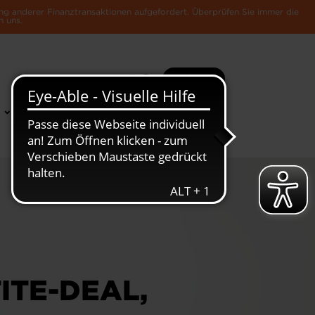
ng anderer Finanztransaktionen aufgefordert. Überprüfen Sie immer die
n uns.
Suche
Mehr
News &
Die Luxemburger
Publikationen
Wirtschaft
ITE-DEAL,