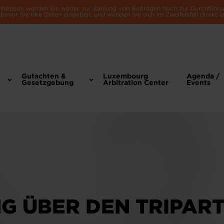
e Website werden Sie weder zur Zahlung von Beiträgen noch zur Durchführu
bevor Sie Ihre Daten eingeben, und wenden Sie sich im Zweifelsfall direkt a
Gutachten &
Luxembourg
Agenda /
Gesetzgebung
Arbitration Center
Events
G ÜBER DEN TRIPART