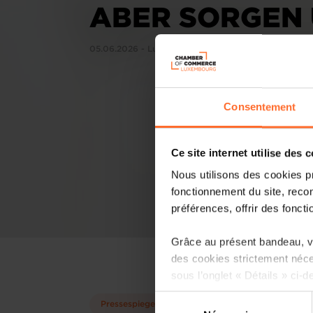
ABER SORGEN 
05.06.2026 - Luxemburger Wort
Consentement
Ce site internet utilise des 
Nous utilisons des cookies p
fonctionnement du site, recon
préférences, offrir des foncti
Grâce au présent bandeau, vo
des cookies strictement néce
sous l’onglet « Détails » ci-d
Sélection
Pressespiegel
Il est précisé que la navigati