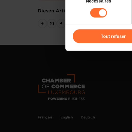
Nécessaires
du
sociaux, sauvegarde des préfé
consentement
Diesen Artikel teilen
cas de refus de tous les coo
Vous avez la possibilité de m
gauche de chaque page.
Tout refuser
Pour de plus amples informat
personnelles, vous pouvez c
personnelles
.
Français
English
Deutsch