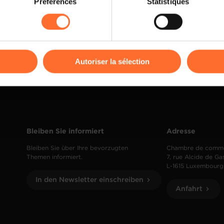
Préférences
Statistiques
Mehr lesen
rences de lecture vidéo, personnalisation de l’affichage du site
kies ou des cookies non nécessaires.
odifier ou retirer votre consentement à tout moment en cliquant su
Autoriser la sélection
ions sur la manière dont nous utilisons lescookies et sommes 
onsulter notre
Charte d’usage des cookies
et notre
Politique 
Bleiben Sie informiert
Adresse
Bleiben Sie über Ihre bevorzugten
Chambre de comm
Themen informiert.
7, rue Alcide de Ga
L-1615 Luxembourg
In den Newsletter einschreiben
Anfahrt