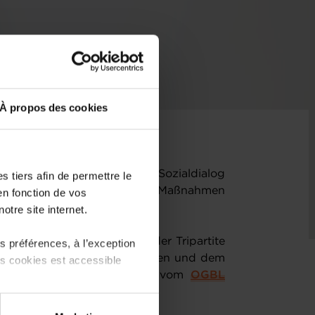
À propos des cookies
d zu einer Einigung beim Sozialdialog
 tiers afin de permettre le
sitiv angekommen. Einzelne Maßnahmen
en fonction de vos
otre site internet.
ell mit der Einigung bei der Tripartite
 préférences, à l’exception
von Regierung, Gewerkschaften und dem
ts cookies est accessible
tlich anzumerken. Nora Back vom
OGBL
sen.
 partage sur les réseaux