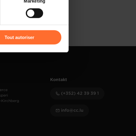
Marketing
) peuvent être affectées en
r l’icône flottante en bas à
Tout autoriser
amenés à traiter vos données
de protection des données
Kontakt
erce
(+352) 42 39 39 1
speri
-Kirchberg
info@cc.lu