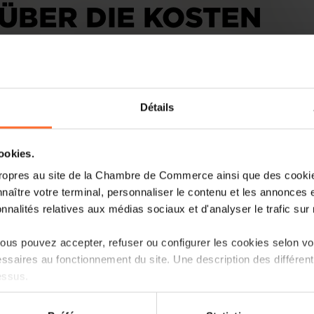
ÜBER DIE KOSTEN
Détails
cookies.
Dass es doch noch am Donnerstagaben
ropres au site de la Chambre de Commerce ainsi que des cookies
kam, ist auch bei der Opposition po
naître votre terminal, personnaliser le contenu et les annonces 
stehen dennoch in der Kritik.
onnalités relatives aux médias sociaux et d'analyser le trafic sur n
Am Ende ging es doch überraschend schn
us pouvez accepter, refuser ou configurer les cookies selon vos
am Donnerstagabend. Den Vertretern 
ssaires au fonctionnement du site. Une description des différen
Patronat war die Erleichterung deu
essus.
konnte gar nicht mehr aufhören zu grin
on sur le site et certaines fonctionnalités (ex : lecture de vidéos,