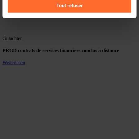
Pour de plus amples informations sur la manière dont
Tout refuser
nous utilisons lescookies et sommes amenés à traiter
vos données personnelles, vous pouvez consulter notre
Charte d’usage des cookies
et notre
Politique de
protection des données personnelles
.
Gutachten
PRGD contrats de services financiers conclus à distance
Weiterlesen