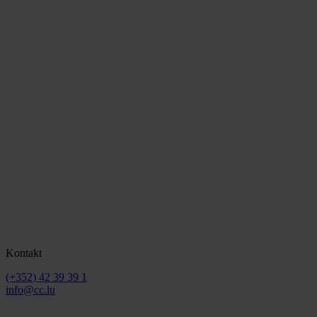
Kontakt
(+352) 42 39 39 1
info@cc.lu
2026 © Chamber of Commerce