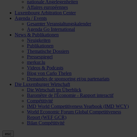
nationale Angelegenheiten
Affaires européennes
Luxembourg Arbitration Center
Agenda / Events
Gesamter Veranstaltungskalender
Agenda Go International
News & Publikationen
Neuigkeiten
Publikationen
Thematische Dossiers
Pressespiegel
merkur.lu
Videos & Podcasts
Blog von Carlo Thelen
Demandes de sponsoring et/ou partenariats
Die Luxemburger Wirtschaft
Die Wirtschaft im Überblick
Baromètre de l'Économie - Rapport interactif
Compétitivité
IMD World Competitiveness Yearbook (IMD WCY)
World Economic Forum Global Competitiveness
Report (WEF GCR)
Bilan Compétitivité
esc