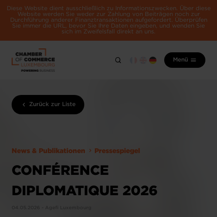
Diese Website dient ausschließlich zu Informationszwecken. Über diese
Website werden Sie weder zur Zahlung von Beiträgen noch zur
Durchführung anderer Finanztransaktionen aufgefordert. Überprüfen
Sie immer die URL, bevor Sie Ihre Daten eingeben, und wenden Sie
sich im Zweifelsfall direkt an uns.
Menü
Zurück zur Liste
News & Publikationen
Pressespiegel
CONFÉRENCE
DIPLOMATIQUE 2026
04.05.2026 - Agefi Luxembourg