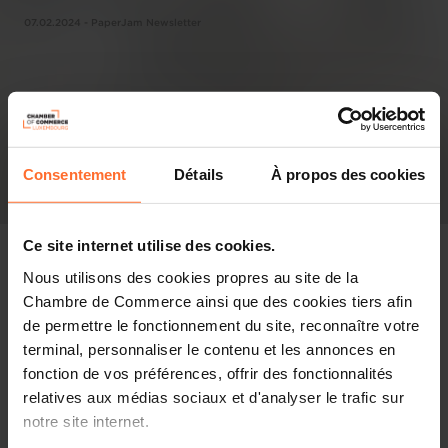
07.02.2024 - PaperJam Newsletter
Consentement
Détails
À propos des cookies
Ce site internet utilise des cookies.
Nous utilisons des cookies propres au site de la
Chambre de Commerce ainsi que des cookies tiers afin
Pressespiegel
de permettre le fonctionnement du site, reconnaître votre
terminal, personnaliser le contenu et les annonces en
Diesen Artikel teilen
fonction de vos préférences, offrir des fonctionnalités
relatives aux médias sociaux et d'analyser le trafic sur
notre site internet.
C’est une première depuis 1999: les élections visant à