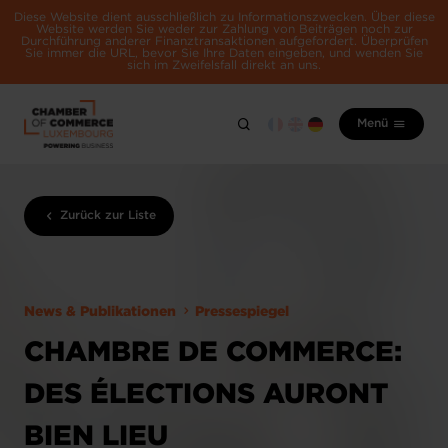
Diese Website dient ausschließlich zu Informationszwecken. Über diese
Website werden Sie weder zur Zahlung von Beiträgen noch zur
Durchführung anderer Finanztransaktionen aufgefordert. Überprüfen
Sie immer die URL, bevor Sie Ihre Daten eingeben, und wenden Sie
sich im Zweifelsfall direkt an uns.
Menü
Zurück zur Liste
News & Publikationen
Pressespiegel
CHAMBRE DE COMMERCE:
DES ÉLECTIONS AURONT
BIEN LIEU