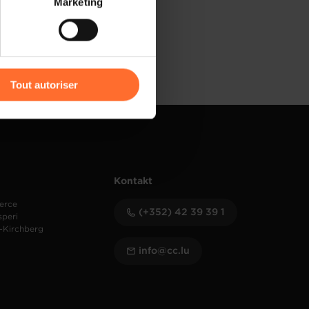
Marketing
) peuvent être affectées en
r l’icône flottante en bas à
Tout autoriser
amenés à traiter vos données
de protection des données
Kontakt
erce
(+352) 42 39 39 1
speri
-Kirchberg
info@cc.lu