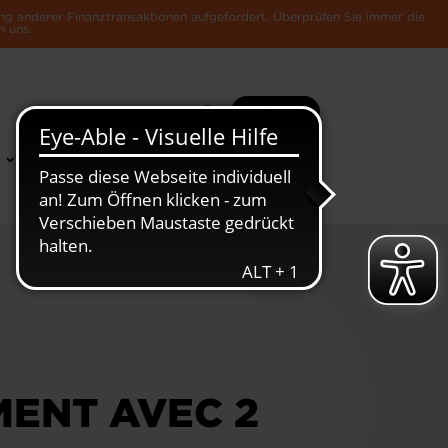
ng anderer Finanztransaktionen aufgefordert. Überprüfen Sie immer die
n uns.
Suche
Mehr
News &
Die Luxemburger
Publikationen
Wirtschaft
MENT AVEC 2