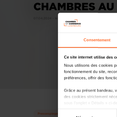
CHAMBRES AU
07.04.2024 - lesfrontaliers.lu
Consentement
Ce site internet utilise des 
Nous utilisons des cookies p
fonctionnement du site, recon
préférences, offrir des foncti
Grâce au présent bandeau, vo
des cookies strictement néce
sous l’onglet « Détails » ci-d
Sélection
Pressespiegel
Il est précisé que la navigati