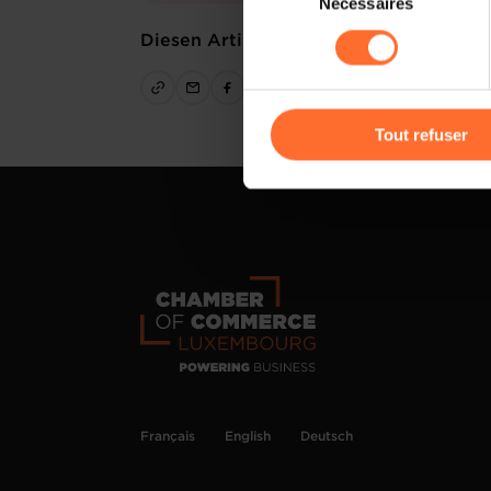
Nécessaires
du
sociaux, sauvegarde des préfé
consentement
Diesen Artikel teilen
cas de refus de tous les coo
Vous avez la possibilité de m
gauche de chaque page.
Tout refuser
Pour de plus amples informat
personnelles, vous pouvez c
personnelles
.
Français
English
Deutsch