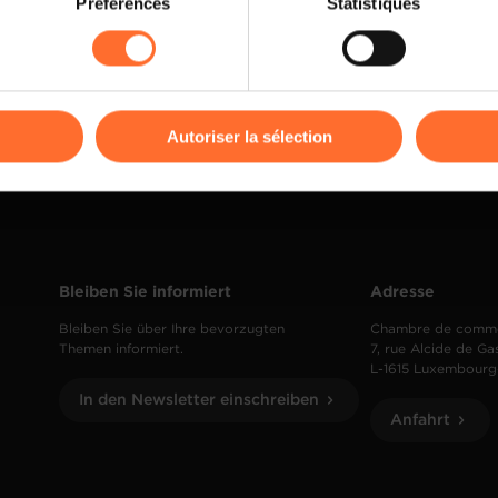
Préférences
Statistiques
rences de lecture vidéo, personnalisation de l’affichage du site
kies ou des cookies non nécessaires.
odifier ou retirer votre consentement à tout moment en cliquant su
Autoriser la sélection
ions sur la manière dont nous utilisons lescookies et sommes 
onsulter notre
Charte d’usage des cookies
et notre
Politique 
Bleiben Sie informiert
Adresse
Bleiben Sie über Ihre bevorzugten
Chambre de comm
Themen informiert.
7, rue Alcide de Ga
L-1615 Luxembourg
In den Newsletter einschreiben
Anfahrt