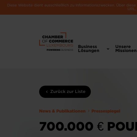
Diese Website dient ausschließlich zu Informationszwecken. Über dies
URL, 
Business
Unsere
Lösungen
Missionen
Zurück zur Liste
News & Publikationen
Pressespiegel
700.000 € PO