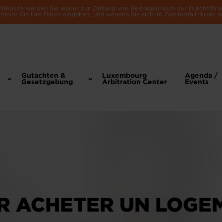
e Website werden Sie weder zur Zahlung von Beiträgen noch zur Durchführu
bevor Sie Ihre Daten eingeben, und wenden Sie sich im Zweifelsfall direkt a
Gutachten &
Luxembourg
Agenda /
Gesetzgebung
Arbitration Center
Events
UR ACHETER UN LOGE