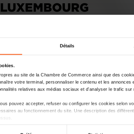
 LUXEMBOURG
Détails
cookies.
Les propriétaires représentent 70% de
ropres au site de la Chambre de Commerce ainsi que des cookies
prix de l'immobilier et de la capacité fi
naître votre terminal, personnaliser le contenu et les annonces 
nécessaire pour un achat, les ménages s
onnalités relatives aux médias sociaux et d'analyser le trafic sur n
des locations.
us pouvez accepter, refuser ou configurer les cookies selon vos
Lire la suite
ssaires au fonctionnement du site. Une description des différen
essus.
on sur le site et certaines fonctionnalités (ex : lecture de vidéos,