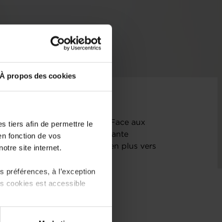
À propos des cookies
s logements au grand-Duché. Face aux
 tiers afin de permettre le
nancière de plus en plus croissante
en fonction de vos
emblent se rabattre de plus en plus vers
otre site internet.
 préférences, à l’exception
ts cookies est accessible
 partage sur les réseaux