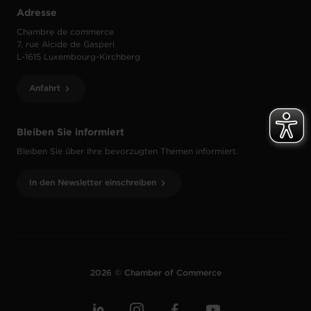
Adresse
Chambre de commerce
7, rue Alcide de Gasperi
L-1615 Luxembourg-Kirchberg
Anfahrt
Bleiben Sie informiert
Bleiben Sie über Ihre bevorzugten Themen informiert.
In den Newsletter einschreiben
2026 © Chamber of Commerce