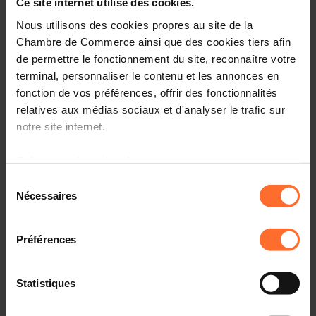
Ce site internet utilise des cookies.
Nous utilisons des cookies propres au site de la
New Bust, Portraits of Grand Duke Guillaume
Chambre de Commerce ainsi que des cookies tiers afin
Unveiled
de permettre le fonctionnement du site, reconnaître votre
terminal, personnaliser le contenu et les annonces en
fonction de vos préférences, offrir des fonctionnalités
relatives aux médias sociaux et d'analyser le trafic sur
L’individualisation fiscale manque de cohérence
notre site internet.
Grâce au présent bandeau, vous pouvez accepter,
refuser ou configurer les cookies selon vos préférences,
Sélection
à l’exception des cookies strictement nécessaires au
Nécessaires
Les six pistes de la Fondation Idea pour réorienter
du
fonctionnement du site. Une description des différents
l’économie
consentement
cookies est accessible sous l’onglet « Détails » ci-
Préférences
dessus.
Il est précisé que la navigation sur le site et certaines
Statistiques
À Osaka, le pavillon luxembourgeois sacré pour sa
fonctionnalités (ex : lecture de vidéos, partage sur les
durabilité
réseaux sociaux, sauvegarde des préférences de lecture