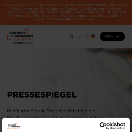
Diese Website dient ausschließlich zu Informationszwecken. Über diese
Website werden Sie weder zur Zahlung von Beiträgen noch zur
Durchführung anderer Finanztransaktionen aufgefordert. Überprüfen
Sie immer die URL, bevor Sie Ihre Daten eingeben, und wenden Sie
sich im Zweifelsfall direkt an uns.
Menü
PRESSESPIEGEL
Hier finden Sie alle Presseberichte über die
Handelskammer und ihre Partner in Luxemburg