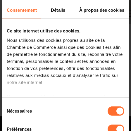
Consentement
Détails
À propos des cookies
Ce site internet utilise des cookies.
Nous utilisons des cookies propres au site de la
Chambre de Commerce ainsi que des cookies tiers afin
À Osaka, le pavillon luxembourgeois sacré pour sa
de permettre le fonctionnement du site, reconnaître votre
durabilité
terminal, personnaliser le contenu et les annonces en
fonction de vos préférences, offrir des fonctionnalités
relatives aux médias sociaux et d'analyser le trafic sur
notre site internet.
Seite 202 von 202
Grâce au présent bandeau, vous pouvez accepter,
refuser ou configurer les cookies selon vos préférences,
Sélection
à l’exception des cookies strictement nécessaires au
Nécessaires
du
fonctionnement du site. Une description des différents
consentement
cookies est accessible sous l’onglet « Détails » ci-
Préférences