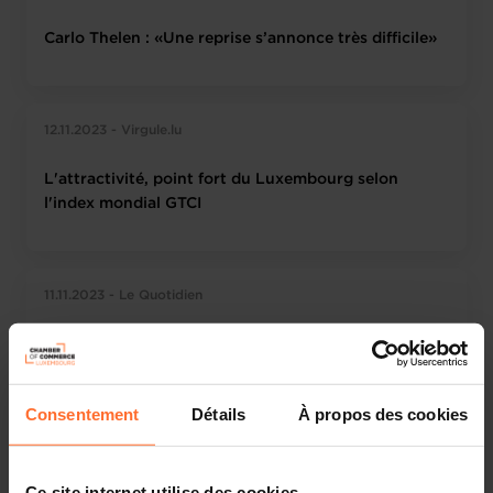
Carlo Thelen : «Une reprise s’annonce très difficile»
12.11.2023 - Virgule.lu
L'attractivité, point fort du Luxembourg selon
l'index mondial GTCI
11.11.2023 - Le Quotidien
Des entreprises luxembourgeoises «à bout de
souffle» selon la Chambre de commerce
Consentement
Détails
À propos des cookies
11.11.2023 - Le Quotidien
Ce site internet utilise des cookies.