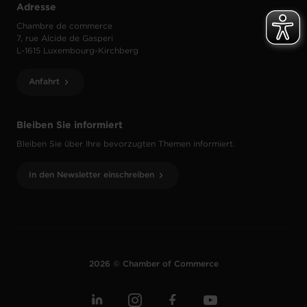
Adresse
Chambre de commerce
7, rue Alcide de Gasperi
L-1615 Luxembourg-Kirchberg
Anfahrt
Bleiben Sie informiert
Bleiben Sie über Ihre bevorzugten Themen informiert.
In den Newsletter einschreiben
2026 © Chamber of Commerce