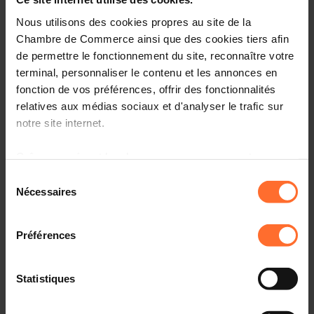
Processus de sélection
Nous utilisons des cookies propres au site de la
Chambre de Commerce ainsi que des cookies tiers afin
de permettre le fonctionnement du site, reconnaître votre
10.11.2023 - Paperjam.lu
terminal, personnaliser le contenu et les annonces en
fonction de vos préférences, offrir des fonctionnalités
Restaurer la rentabilité des entreprises, une priorité
relatives aux médias sociaux et d'analyser le trafic sur
notre site internet.
Grâce au présent bandeau, vous pouvez accepter,
10.11.2023 - Virgule.lu
refuser ou configurer les cookies selon vos préférences,
Sélection
à l’exception des cookies strictement nécessaires au
Nécessaires
Le climat des affaires s'assombrit encore un peu plus
du
fonctionnement du site. Une description des différents
au Luxembourg
consentement
cookies est accessible sous l’onglet « Détails » ci-
Préférences
dessus.
10.11.2023 - Luxembourg Times
Il est précisé que la navigation sur le site et certaines
Statistiques
fonctionnalités (ex : lecture de vidéos, partage sur les
Business climate in Luxembourg continues to
réseaux sociaux, sauvegarde des préférences de lecture
deteriorate