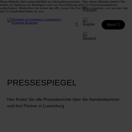
Diese Website dient ausschließlich zu Informationszwecken. Über diese Website werden Sie
weder zur Zahlung von Beiträgen noch zur Durchführung anderer Finanztransaktionen
aufgefordert. Überprüfen Sie immer die URL, bevor Sie Ihre Daten eingeben, und wenden Sie
sich im Zweifelsfall direkt an uns.
Menü
PRESSESPIEGEL
Hier finden Sie alle Presseberichte über die Handelskammer
und ihre Partner in Luxemburg