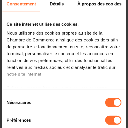
Consentement
Détails
À propos des cookies
opportunities (Luxembourg Chamber of Commerce)
Ce site internet utilise des cookies.
19.03.2024 - Agefi Luxembourg
Nous utilisons des cookies propres au site de la
Chambre de Commerce ainsi que des cookies tiers afin
Les acteurs de l'immobilier mondial se retrouvent de
de permettre le fonctionnement du site, reconnaître votre
nouveau au MIPIM 2024, malgré un contexte difficile
terminal, personnaliser le contenu et les annonces en
fonction de vos préférences, offrir des fonctionnalités
relatives aux médias sociaux et d'analyser le trafic sur
18.03.2024 - Agefi Luxembourg
notre site internet.
Journée de l’Économie 2024 (26 March): Luxembourg’s
Grâce au présent bandeau, vous pouvez accepter,
competitiveness: are we still in the race?
refuser ou configurer les cookies selon vos préférences,
Sélection
à l’exception des cookies strictement nécessaires au
Nécessaires
du
fonctionnement du site. Une description des différents
consentement
cookies est accessible sous l’onglet « Détails » ci-
18.03.2024 - Luxembourg Times
Préférences
dessus.
Largest employers search for talent at popular job fair