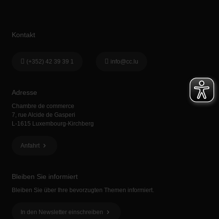
Kontakt
(+352) 42 39 39 1
info@cc.lu
Adresse
Chambre de commerce
7, rue Alcide de Gasperi
L-1615 Luxembourg-Kirchberg
Anfahrt
Bleiben Sie informiert
Bleiben Sie über Ihre bevorzugten Themen informiert.
In den Newsletter einschreiben