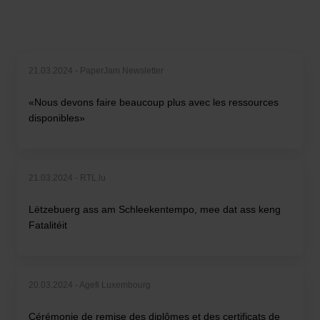
21.03.2024 - PaperJam Newsletter
«Nous devons faire beaucoup plus avec les ressources
disponibles»
21.03.2024 - RTL.lu
Lëtzebuerg ass am Schleekentempo, mee dat ass keng
Fatalitéit
20.03.2024 - Agefi Luxembourg
Cérémonie de remise des diplômes et des certificats de