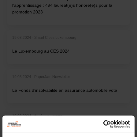
l’apprentissage : 494 lauréat(e)s honoré(e)s pour la
promotion 2023
19.03.2024 - Smart Cities Luxembourg
Le Luxembourg au CES 2024
19.03.2024 - PaperJam Newsletter
Le Fonds d’insolvabilité en assurance automobile voté
19.03.2024 - Agefi Luxembourg
Exploring the Japanese market: understanding its
investment environment and uncovering business