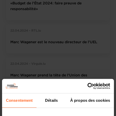
«Budget de l’État 2024: faire preuve de
responsabilité»
22.04.2024 - RTL.lu
Marc Wagener est le nouveau directeur de l’UEL
22.04.2024 - Virgule.lu
Marc Wagener prend la tête de l’Union des
entreprises luxembourgeoises
Consentement
Détails
À propos des cookies
20.04.2024 - Zeitung vum Lëtzebuerger Vollek
Wer wird die Zeche bezahlen?