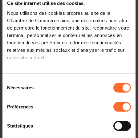
Ce site internet utilise des cookies.
Nous utilisons des cookies propres au site de la
Chambre de Commerce ainsi que des cookies tiers afin
20.04.2024 - Virgule.lu
de permettre le fonctionnement du site, reconnaître votre
terminal, personnaliser le contenu et les annonces en
Entre le Luxembourg et les territoires frontaliers, la
fonction de vos préférences, offrir des fonctionnalités
nécessité d’une «diplomatie de proximité»
relatives aux médias sociaux et d'analyser le trafic sur
notre site internet.
19.04.2024 - Agefi Luxembourg
Grâce au présent bandeau, vous pouvez accepter,
refuser ou configurer les cookies selon vos préférences,
Sélection
Raison d'être, gouvernance & leadership : la
à l’exception des cookies strictement nécessaires au
Nécessaires
du
formation comme clé de réussite
fonctionnement du site. Une description des différents
consentement
cookies est accessible sous l’onglet « Détails » ci-
Préférences
dessus.
19.04.2024 - Agefi Luxembourg
Il est précisé que la navigation sur le site et certaines
Statistiques
State visit of Luxembourg to Belgium: thriving
fonctionnalités (ex : lecture de vidéos, partage sur les
connections and new business opportunities