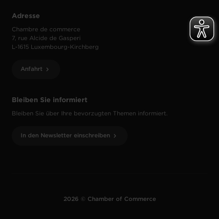
Adresse
Chambre de commerce
7, rue Alcide de Gasperi
L-1615 Luxembourg-Kirchberg
Anfahrt
Bleiben Sie informiert
Bleiben Sie über Ihre bevorzugten Themen informiert.
In den Newsletter einschreiben
2026 © Chamber of Commerce