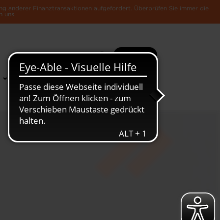
ng anderer Finanztransaktionen aufgefordert. Überprüfen Sie immer die
n uns.
Suche
Mehr
News &
Die Luxemburger
Publikationen
Wirtschaft