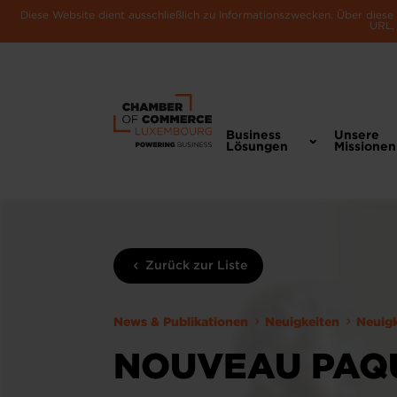
Diese Website dient ausschließlich zu Informationszwecken. Über dies
URL, 
Business
Unsere
Lösungen
Missionen
Zurück zur Liste
News & Publikationen
Neuigkeiten
Neuig
NOUVEAU PAQU