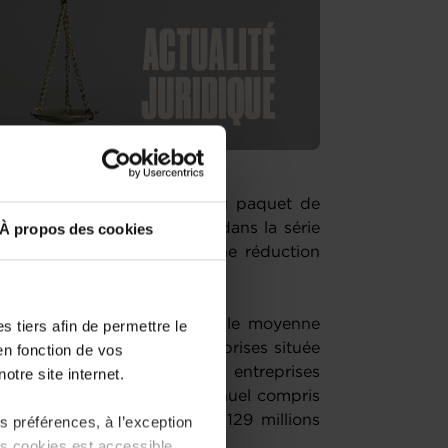
ublier le 22/05 un nouveau paquet de
V ».
Cette initiative s’inscrit dans la série
À propos des cookies
r objectif de parvenir à une réduction
ves pour les entreprises.
ours des entreprises de taille moyenne
 tiers afin de permettre le
nouvelle catégorie d’entreprises située
en fonction de vos
es. Les SMC comprendrait les entreprises
otre site internet.
ec un chiffre d'affaires annuel compris
 bilan compris entre 43 et 129 millions
 préférences, à l’exception
ts cookies est accessible