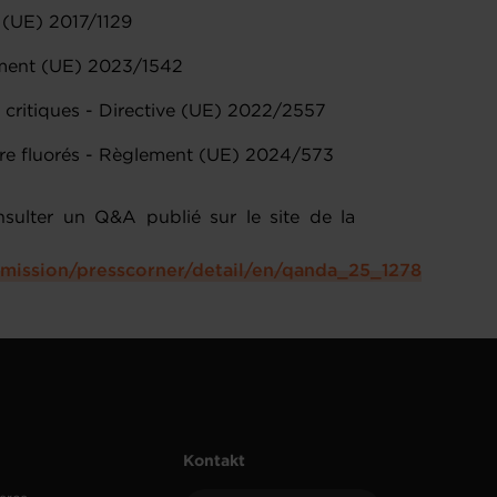
 (UE) 2017/1129
lement (UE) 2023/1542
tés critiques - Directive (UE) 2022/2557
erre fluorés - Règlement (UE) 2024/573
sulter un Q&A publié sur le site de la
mmission/presscorner/detail/en/qanda_25_1278
Kontakt