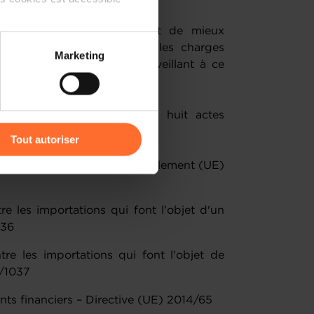
par ce nouveau Omnibus est de mieux
pour les SMCs, de réduire les charges
 partage sur les réseaux
Marketing
étitivité pour les SMC, en veillant à ce
) peuvent être affectées en
laration plus proportionnées.
s modifications ciblées des huit actes
r l’icône flottante en bas à
Tout autoriser
on des données (RGPD) - Règlement (UE)
amenés à traiter vos données
de protection des données
re les importations qui font l'objet d'un
036
tre les importations qui font l'objet de
6/1037
ents financiers – Directive (UE) 2014/65