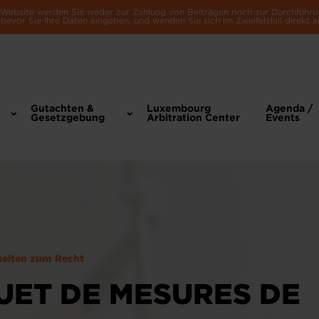
e Website werden Sie weder zur Zahlung von Beiträgen noch zur Durchführu
bevor Sie Ihre Daten eingeben, und wenden Sie sich im Zweifelsfall direkt a
Gutachten &
Luxembourg
Agenda /
Gesetzgebung
Arbitration Center
Events
keiten zum Recht
ET DE MESURES DE