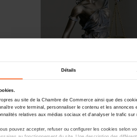
La Commission européenne vient de p
mesures de simplification
« Omnibus I
Détails
de propositions « omnibus » ayant pou
d’au moins 25% des charges administrati
cookies.
Le paquet Omnibus IV définit les cont
ropres au site de la Chambre de Commerce ainsi que des cookies
(SMC ou Small Mid-Cap companies), une 
naître votre terminal, personnaliser le contenu et les annonces 
entre les PME et les grandes entrepris
onnalités relatives aux médias sociaux et d'analyser le trafic sur n
comptant entre 250 et 750 employés, av
entre 50 et 150 millions d'euros et un
us pouvez accepter, refuser ou configurer les cookies selon vos
d'euros.
ssaires au fonctionnement du site. Une description des différen