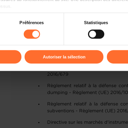
essus.
L’objectif des mesures proposées 
adapter les exigences de conformité 
on sur le site et certaines fonctionnalités (ex : lecture de vidéos,
Préférences
Statistiques
administratives et de renforcer la comp
rences de lecture vidéo, personnalisation de l’affichage du site
qu’elles bénéficient d’obligation de déc
kies ou des cookies non nécessaires.
L'Omnibus IV prévoit d’introduire de
odifier ou retirer votre consentement à tout moment en cliquant su
législatifs suivants:
Autoriser la sélection
Règlement général sur la protecti
ions sur la manière dont nous utilisons lescookies et sommes 
2016/679
onsulter notre
Charte d’usage des cookies
et notre
Politique 
Règlement relatif à la défense cont
dumping - Règlement (UE) 2016/1
Règlement relatif à la défense con
subventions - Règlement (UE) 201
Directive sur les marchés d'instrum