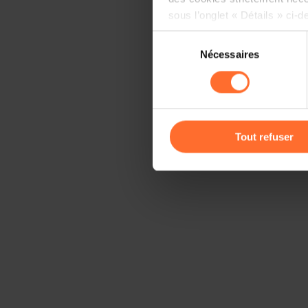
sous l’onglet « Détails » ci-d
Sélection
Il est précisé que la navigati
Nécessaires
du
sociaux, sauvegarde des préfé
consentement
cas de refus de tous les coo
Vous avez la possibilité de m
gauche de chaque page.
Tout refuser
Pour de plus amples informat
personnelles, vous pouvez c
personnelles
.