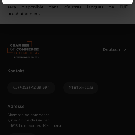
Le guide est actuellement disponible en anglais
ici
et
vos données personnelles, vous pouvez consulter notre
sera disponible dans d’autres langues de l’UE
Charte d’usage des cookies
et notre
Politique de
prochainement.
protection des données personnelles
.
Kontakt
(+352) 42 39 39 1
info@cc.lu
Adresse
Chambre de commerce
7, rue Alcide de Gasperi
L-1615 Luxembourg-Kirchberg