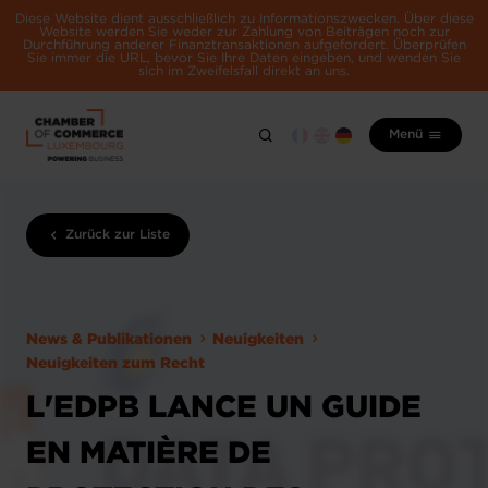
Diese Website dient ausschließlich zu Informationszwecken. Über diese
Website werden Sie weder zur Zahlung von Beiträgen noch zur
Durchführung anderer Finanztransaktionen aufgefordert. Überprüfen
Sie immer die URL, bevor Sie Ihre Daten eingeben, und wenden Sie
sich im Zweifelsfall direkt an uns.
Menü
Zurück zur Liste
News & Publikationen
Neuigkeiten
Neuigkeiten zum Recht
L'EDPB LANCE UN GUIDE
EN MATIÈRE DE