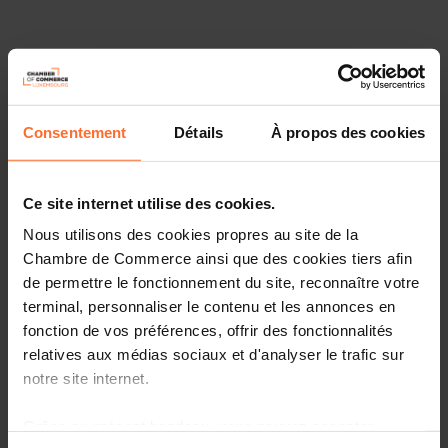
Consentement
Détails
À propos des cookies
Ce site internet utilise des cookies.
Nous utilisons des cookies propres au site de la
Chambre de Commerce ainsi que des cookies tiers afin
de permettre le fonctionnement du site, reconnaître votre
terminal, personnaliser le contenu et les annonces en
L’EDPB a lancé un guide en matière de protection des
fonction de vos préférences, offrir des fonctionnalités
données pour aider les propriétaires de petites
relatives aux médias sociaux et d'analyser le trafic sur
entreprises dans leurs efforts à devenir plus conformes
notre site internet.
aux règles en matière de protection des données. Le
guide vise à sensibiliser le public au RGPD et à fournir
Grâce au présent bandeau, vous pouvez accepter,
aux PME des informations pratiques sur la conformité au