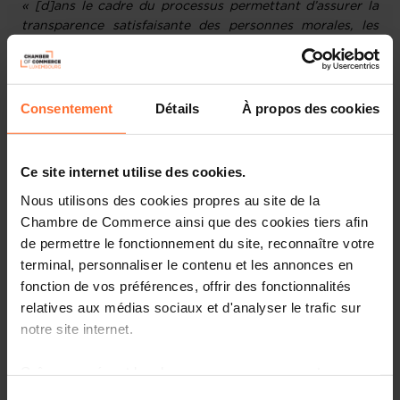
« [d]ans le cadre du processus permettant d’assurer la
transparence satisfaisante des personnes morales, les
pays devraient disposer de mécanismes qui […] évaluent
les risques de blanchiment de capitaux et de financement
du terrorisme liés aux différents types de personnes
morales créées dans le pays ».
Consentement
Détails
À propos des cookies
La méthodologie de cette évaluation verticale des
risques est étroitement liée à l’ENR 2020, mais avec
Ce site internet utilise des cookies.
quelques ajustements.
Nous utilisons des cookies propres au site de la
Chambre de Commerce ainsi que des cookies tiers afin
L'analyse des risques se situe à deux niveaux :
de permettre le fonctionnement du site, reconnaître votre
terminal, personnaliser le contenu et les annonces en
Au premier niveau, le risque d'utilisation abusive des
fonction de vos préférences, offrir des fonctionnalités
entreprises luxembourgeoises à des fins de BC/FT
relatives aux médias sociaux et d'analyser le trafic sur
(les
risques liés au secteur des entreprises
) est
évalué en fonction de la capacité du Luxembourg à
notre site internet.
obtenir et à conserver les informations élémentaires
et sur les bénéficiaires effectifs des personnes
Grâce au présent bandeau, vous pouvez accepter,
morales et constructions juridiques ;
refuser ou configurer les cookies selon vos préférences,
Sélection