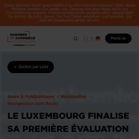
Diese Website dient ausschließlich zu Informationszwecken. Über diese
Website werden Sie weder zur Zahlung von Beiträgen noch zur
Durchführung anderer Finanztransaktionen aufgefordert. Überprüfen
Sie immer die URL, bevor Sie Ihre Daten eingeben, und wenden Sie
sich im Zweifelsfall direkt an uns.
Menü
Zurück zur Liste
News & Publikationen
Neuigkeiten
Neuigkeiten zum Recht
LE LUXEMBOURG FINALISE
SA PREMIÈRE ÉVALUATION