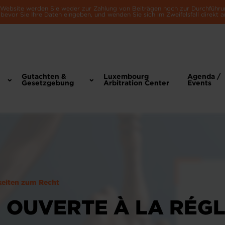
e Website werden Sie weder zur Zahlung von Beiträgen noch zur Durchführu
bevor Sie Ihre Daten eingeben, und wenden Sie sich im Zweifelsfall direkt a
Gutachten &
Luxembourg
Agenda /
Gesetzgebung
Arbitration Center
Events
keiten zum Recht
 OUVERTE À LA RÉG