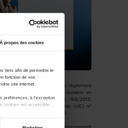
À propos des cookies
 tiers afin de permettre le
en fonction de vos
otre site internet.
t publié sa proposition de règlement
n approvisionnement sûr et durable en
 préférences, à l’exception
ifiant les règlements (UE) 168/2013,
ts cookies est accessible
4 et modifiant les règlements (UE) n°
18/1724 et (UE) n° 2019/1020.
 partage sur les réseaux
ive est de garantir un approvisionnement
Marketing