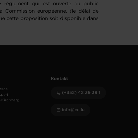
e règlement qui est ouverte au public
 la Commission européenne. (le délai de
ue cette proposition soit disponible dans
Kontakt
erce
(+352) 42 39 39 1
speri
-Kirchberg
info@cc.lu