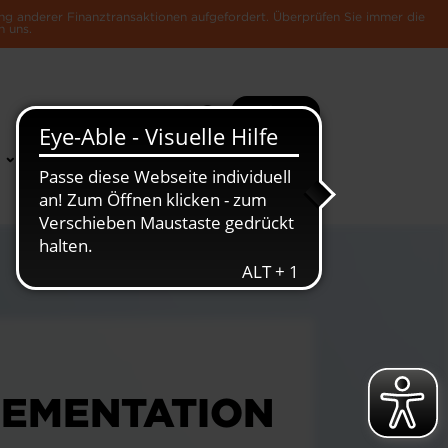
ng anderer Finanztransaktionen aufgefordert. Überprüfen Sie immer die
n uns.
Suche
Mehr
News &
Die Luxemburger
Publikationen
Wirtschaft
LEMENTATION