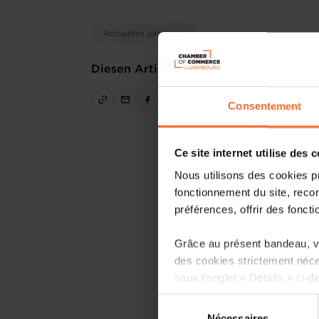
Actualités juridiques
Diesen Artikel teilen
Consentement
Ce site internet utilise des 
Nous utilisons des cookies p
fonctionnement du site, recon
préférences, offrir des foncti
Grâce au présent bandeau, vo
des cookies strictement néce
sous l’onglet « Détails » ci-d
Sélection
Il est précisé que la navigati
Nécessaires
du