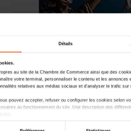
Détails
cookies.
ropres au site de la Chambre de Commerce ainsi que des cookies
naître votre terminal, personnaliser le contenu et les annonces 
onnalités relatives aux médias sociaux et d'analyser le trafic sur n
La Commission européenne a récemmen
établissant un cadre pour garantir u
us pouvez accepter, refuser ou configurer les cookies selon vos
matières premières critiques et mod
ssaires au fonctionnement du site. Une description des différen
2018/858, 2018/1724 et (UE) 2018/172
essus.
168/2013, (UE) n° 2018/858, (UE) n° 20
on sur le site et certaines fonctionnalités (ex : lecture de vidéos,
Le principal objectif de cette initiat
Préférences
Statistiques