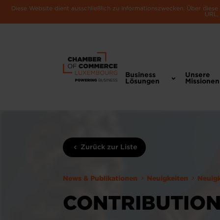
Diese Website dient ausschließlich zu Informationszwecken. Über dies
URL, 
Business
Unsere
Lösungen
Missionen
Zurück zur Liste
News & Publikationen
Neuigkeiten
Neuig
CONTRIBUTION