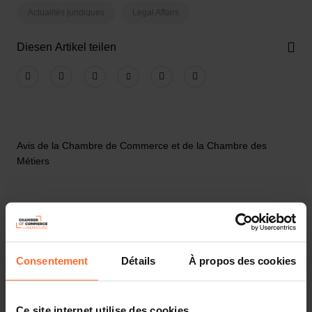
Actualités juridiques
Legal Affairs
Diesen Artikel teilen
Avis de la Chambre de Commerce et de la Chambre des
Métiers
La Chambre de Commerce et la Chambre des Métiers
viennent d’émettre leur avis commun sur le projet de loi
Consentement
Détails
À propos des cookies
n°8476 relatif à la mise en œuvre de certaines dispositions du
règlement (UE) 2024/1689 sur l’intelligence artificielle (« AI Act
»)[1]. Ce projet de loi permet au Gouvernement de se
Ce site internet utilise des cookies.