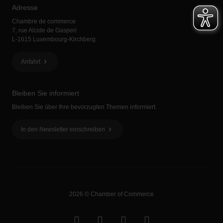
Adresse
Chambre de commerce
7, rue Alcide de Gasperi
L-1615 Luxembourg-Kirchberg
Anfahrt
Bleiben Sie informiert
Bleiben Sie über Ihre bevorzugten Themen informiert.
In den Newsletter einschreiben
2026 © Chamber of Commerce