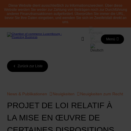
Diese Website dient ausschließlich zu Informationszwecken. Über diese
Website werden Sie weder zur Zahlung von Beiträgen noch zur Durchführung
anderer Finanztransaktionen aufgefordert. Überprüfen Sie immer die URL,
bevor Sie Ihre Daten eingeben, und wenden Sie sich im Zweifelsfall direkt an
uns.
Menü
Zurück zur Liste
News & Publikationen
Neuigkeiten
Neuigkeiten zum Recht
PROJET DE LOI RELATIF À
LA MISE EN ŒUVRE DE
CERTAINES DISPOSITIONS