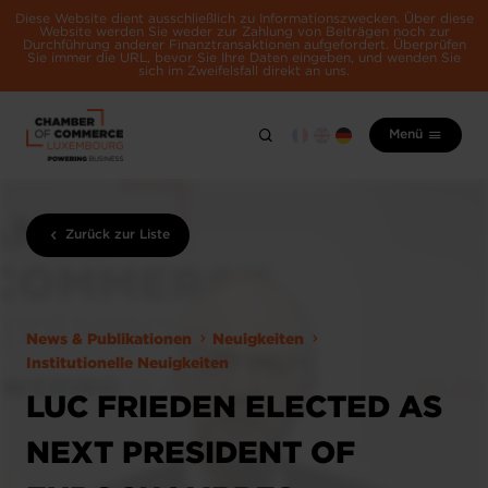
Diese Website dient ausschließlich zu Informationszwecken. Über diese
Website werden Sie weder zur Zahlung von Beiträgen noch zur
Durchführung anderer Finanztransaktionen aufgefordert. Überprüfen
Sie immer die URL, bevor Sie Ihre Daten eingeben, und wenden Sie
sich im Zweifelsfall direkt an uns.
Menü
Zurück zur Liste
News & Publikationen
Neuigkeiten
Institutionelle Neuigkeiten
LUC FRIEDEN ELECTED AS
NEXT PRESIDENT OF