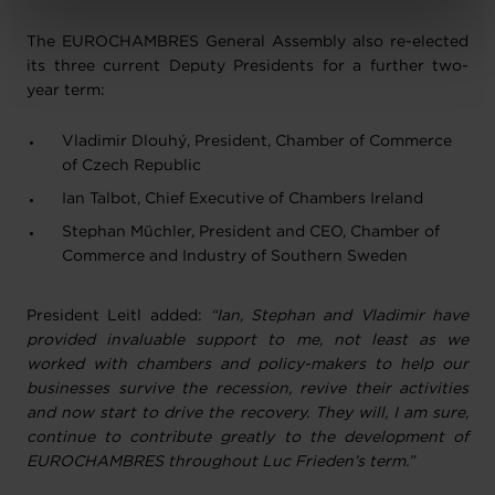
Charte d’usage des cookies
et notre
Politique de
The EUROCHAMBRES General Assembly also re-elected
protection des données personnelles
.
its three current Deputy Presidents for a further two-
year term:
Vladimir Dlouhý, President, Chamber of Commerce
of Czech Republic
Ian Talbot, Chief Executive of Chambers Ireland
Stephan Müchler, President and CEO, Chamber of
Commerce and Industry of Southern Sweden
President Leitl added:
“Ian, Stephan and Vladimir have
provided invaluable support to me, not least as we
worked with chambers and policy-makers to help our
businesses survive the recession, revive their activities
and now start to drive the recovery. They will, I am sure,
continue to contribute greatly to the development of
EUROCHAMBRES throughout Luc Frieden’s term.”