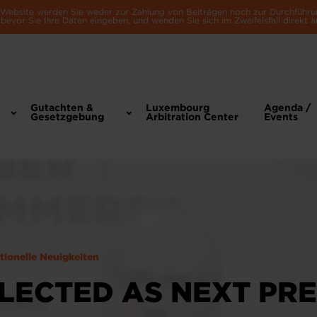
e Website werden Sie weder zur Zahlung von Beiträgen noch zur Durchführu
bevor Sie Ihre Daten eingeben, und wenden Sie sich im Zweifelsfall direkt a
Gutachten &
Luxembourg
Agenda /
Gesetzgebung
Arbitration Center
Events
utionelle Neuigkeiten
ELECTED AS NEXT PR