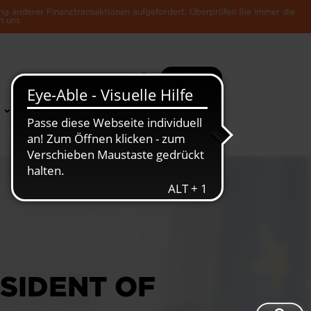
ng anderer Finanztransaktionen aufgefordert. Überprüfen Sie immer die
n uns.
Suche
Mehr
News &
Die Luxemburger
Publikationen
Wirtschaft
ESIDENT OF