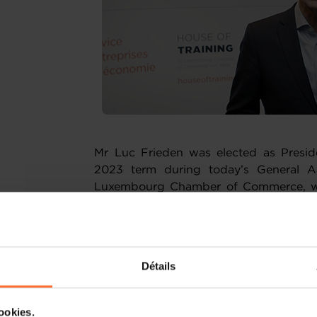
Mr Luc Frieden was elected as Pres
2023 term during today’s General As
Luxembourg Chamber of Commerce, will
the current EUROCHAMBRES President, 
Luc Frieden has been Chairman of t
public law Chamber) since 2019. He is
Détails
several companies and organisations 
2013, he served as Minister of Justice
He was a member of the Eurogroup an
cookies.