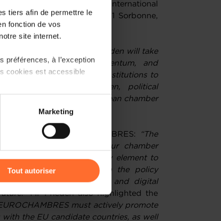
 the World Bank and the International
 tiers afin de permettre le
om the University of Paris 1 Sorbonne,
en fonction de vos
rd Law School.
otre site internet.
t for his successor:
“Luc Frieden will take
 préférences, à l’exception
ry begins to gather momentum, and
ts cookies est accessible
 in working with the EU institutions to
iven Luc’s business acumen, political
I am confident that the European chamber
 partage sur les réseaux
reat effect."
Marketing
) peuvent être affectées en
to the members of EUROCHAMBRES:
“The
ority for businesses and our chamber
r l’icône flottante en bas à
 single market will be a key element to
 stakeholder involvement in the policy
Tout autoriser
nesses lead the twin green and digital
amenés à traiter vos données
future.”
Mr Frieden also highlighted the
de protection des données
EUROCHAMBRES must actively promote
ns with the EU candidate countries, as well