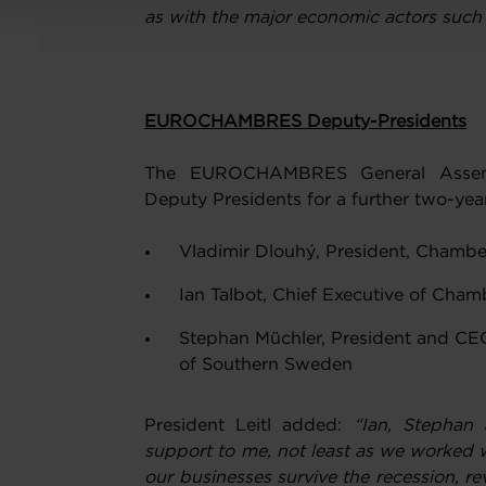
as with the major economic actors such 
EUROCHAMBRES Deputy-Presidents
The EUROCHAMBRES General Assembly
Deputy Presidents for a further two-yea
Vladimir Dlouhý, President, Chamb
Ian Talbot, Chief Executive of Cham
Stephan Müchler, President and C
of Southern Sweden
President Leitl added:
“Ian, Stephan 
support to me, not least as we worked 
our businesses survive the recession, rev