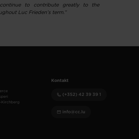
continue to contribute greatly to the
out Luc Frieden’s term.”
Kontakt
erce
(+352) 42 39 39 1
speri
-Kirchberg
info@cc.lu