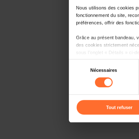
Nous utilisons des cookies p
fonctionnement du site, recon
préférences, offrir des foncti
Grâce au présent bandeau, vo
des cookies strictement néce
sous l’onglet « Détails » ci-d
Sélection
Il est précisé que la navigati
Nécessaires
du
sociaux, sauvegarde des préfé
consentement
cas de refus de tous les coo
Vous avez la possibilité de m
gauche de chaque page.
Tout refuser
Pour de plus amples informat
personnelles, vous pouvez c
personnelles
.