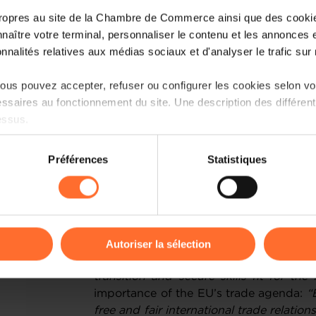
chaired the 2013 Annual Meetings of
ropres au site de la Chambre de Commerce ainsi que des cookies
Monetary Fund. He graduated in law fr
naître votre terminal, personnaliser le contenu et les annonces 
the University of Cambridge and Harva
onnalités relatives aux médias sociaux et d'analyser le trafic sur n
President Leitl expressed strong suppor
us pouvez accepter, refuser ou configurer les cookies selon vos
over as Europe’s economic recove
ssaires au fonctionnement du site. Une description des différen
EUROCHAMBRES has a vital role to play
essus.
maintain this positive trajectory. G
experience and international outlook, 
on sur le site et certaines fonctionnalités (ex : lecture de vidéos,
network will fulfil this responsibility to g
Préférences
Statistiques
rences de lecture vidéo, personnalisation de l’affichage du site
kies ou des cookies non nécessaires.
Mr Frieden set out his priorities 
post-pandemic recovery is a top pri
odifier ou retirer votre consentement à tout moment en cliquant su
network. Restoring and deepening this
reboot prosperity and resilience. Our
Autoriser la sélection
debate will be essential to help busi
ions sur la manière dont nous utilisons lescookies et sommes 
transition and secure skills fit for the 
onsulter notre
Charte d’usage des cookies
et notre
Politique 
importance of the EU’s trade agenda:
“
free and fair international trade relatio