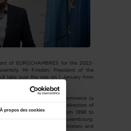
ident of EUROCHAMBRES for the 2022-
sembly. Mr Frieden, President of the
 take over the role on 1 January from
Christoph Leitl.
he Luxembourg Chamber of Commerce (a
 a member of the board of directors of
À propos des cookies
and a practicing lawyer. From 1998 to
 and Minister of Finance of Luxembourg.
d the Ecofin Council of Ministers and