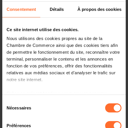
Consentement
Détails
À propos des cookies
Ce site internet utilise des cookies.
Nous utilisons des cookies propres au site de la
Chambre de Commerce ainsi que des cookies tiers afin
de permettre le fonctionnement du site, reconnaître votre
terminal, personnaliser le contenu et les annonces en
fonction de vos préférences, offrir des fonctionnalités
relatives aux médias sociaux et d'analyser le trafic sur
notre site internet.
L’invasion récente de l’Ukraine par la Russie, ce 24 février,
a provoqué une flambée supplémentaire du prix de
Grâce au présent bandeau, vous pouvez accepter,
l’énergie et des matières premières. Le cours du baril de
refuser ou configurer les cookies selon vos préférences,
Sélection
Brent a dépassé rapidement les 100 dollars, une première
à l’exception des cookies strictement nécessaires au
Nécessaires
du
depuis 2014, pour frôler les 150 dollars en début de cette
fonctionnement du site. Une description des différents
consentement
e
10
semaine de l’année. Le blé a quant à lui atteint,
cookies est accessible sous l’onglet « Détails » ci-
vendredi dernier, le prix de 393 euros la tonne sur le
Préférences
dessus.