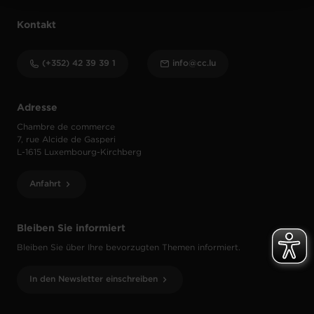
Kontakt
(+352) 42 39 39 1
info@cc.lu
Adresse
Chambre de commerce
7, rue Alcide de Gasperi
L-1615 Luxembourg-Kirchberg
Anfahrt
Bleiben Sie informiert
Bleiben Sie über Ihre bevorzugten Themen informiert.
In den Newsletter einschreiben