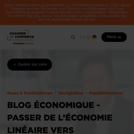
Diese Website dient ausschließlich zu Informationszwecken. Über diese
Website werden Sie weder zur Zahlung von Beiträgen noch zur
Durchführung anderer Finanztransaktionen aufgefordert. Überprüfen
Sie immer die URL, bevor Sie Ihre Daten eingeben, und wenden Sie
sich im Zweifelsfall direkt an uns.
Menü
Zurück zur Liste
News & Publikationen
Neuigkeiten
Handelskammer
BLOG ÉCONOMIQUE -
PASSER DE L’ÉCONOMIE
LINÉAIRE VERS