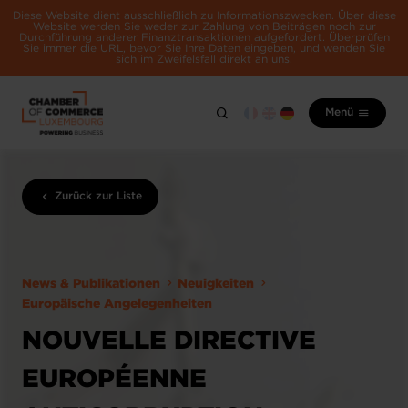
Diese Website dient ausschließlich zu Informationszwecken. Über diese
Website werden Sie weder zur Zahlung von Beiträgen noch zur
Durchführung anderer Finanztransaktionen aufgefordert. Überprüfen
Sie immer die URL, bevor Sie Ihre Daten eingeben, und wenden Sie
sich im Zweifelsfall direkt an uns.
Menü
Zurück zur Liste
News & Publikationen
Neuigkeiten
Europäische Angelegenheiten
NOUVELLE DIRECTIVE
EUROPÉENNE