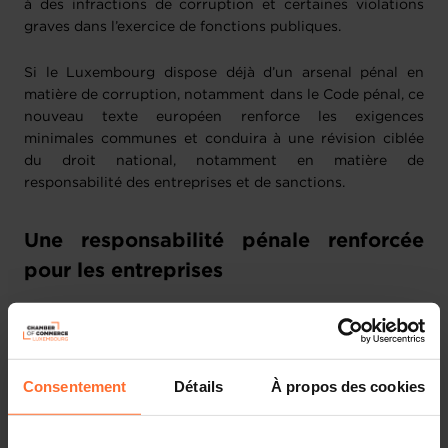
à des infractions de corruption et certaines violations
graves dans l’exercice de fonctions publiques.
Si le Luxembourg dispose déjà d’un arsenal pénal en
matière de corruption, notamment dans le Code pénal, ce
nouveau texte européen renforce les exigences
minimales communes et conduira à une révision ciblée
du droit national, notamment en matière de
responsabilité des entreprises et de sanctions.
Une responsabilité pénale renforcée
pour les entreprises
La Directive prévoit le renforcement de la responsabilité
pénale des personnes morales. Les entreprises pourront
être tenues responsables des infractions commises pour
leur compte, y compris en cas de défaut de surveillance
Consentement
Détails
À propos des cookies
ou de contrôle.
Des sanctions financières significatives sont prévues :