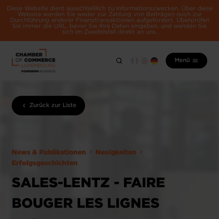
Diese Website dient ausschließlich zu Informationszwecken. Über diese
Website werden Sie weder zur Zahlung von Beiträgen noch zur
Durchführung anderer Finanztransaktionen aufgefordert. Überprüfen
Sie immer die URL, bevor Sie Ihre Daten eingeben, und wenden Sie
sich im Zweifelsfall direkt an uns.
Menü
Zurück zur Liste
News & Publikationen
Neuigkeiten
Erfolgsgeschichten
SALES-LENTZ - FAIRE
BOUGER LES LIGNES