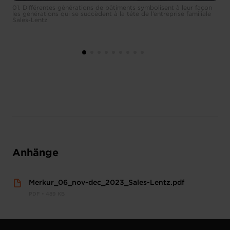
01. Différentes générations de bâtiments symbolisent à leur façon
les générations qui se succèdent à la tête de l’entreprise familiale
Sales-Lentz
Anhänge
Merkur_06_nov-dec_2023_Sales-Lentz.pdf
PDF • 489 KB