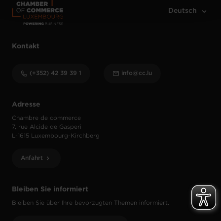
Kontakt
(+352) 42 39 39 1
info@cc.lu
Adresse
Chambre de commerce
7, rue Alcide de Gasperi
L-1615 Luxembourg-Kirchberg
Anfahrt
Bleiben Sie informiert
Bleiben Sie über Ihre bevorzugten Themen informiert.