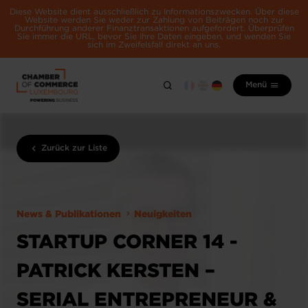
Diese Website dient ausschließlich zu Informationszwecken. Über diese
Website werden Sie weder zur Zahlung von Beiträgen noch zur
Durchführung anderer Finanztransaktionen aufgefordert. Überprüfen
Sie immer die URL, bevor Sie Ihre Daten eingeben, und wenden Sie
sich im Zweifelsfall direkt an uns.
Menü
Zurück zur Liste
News & Publikationen
Neuigkeiten
STARTUP CORNER 14 -
PATRICK KERSTEN –
SERIAL ENTREPRENEUR &