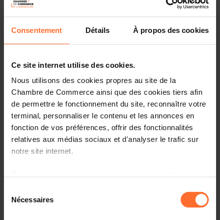
Consentement
Détails
À propos des cookies
Ce site internet utilise des cookies.
Nous utilisons des cookies propres au site de la
Chambre de Commerce ainsi que des cookies tiers afin
de permettre le fonctionnement du site, reconnaître votre
terminal, personnaliser le contenu et les annonces en
fonction de vos préférences, offrir des fonctionnalités
relatives aux médias sociaux et d'analyser le trafic sur
notre site internet.
An entrepreneur like no other: Patrick Kersten is the
Grâce au présent bandeau, vous pouvez accepter,
perfect example of a multi-entrepreneur. From founding
leading platforms like Doctena and AtHome, to
refuser ou configurer les cookies selon vos préférences,
Sélection
mentoring prominent startups like Silicon Luxembourg.
à l’exception des cookies strictement nécessaires au
Nécessaires
du
His success is not a coincidence, it is based on the
fonctionnement du site. Une description des différents
consentement
experiences gained through his many successful projects