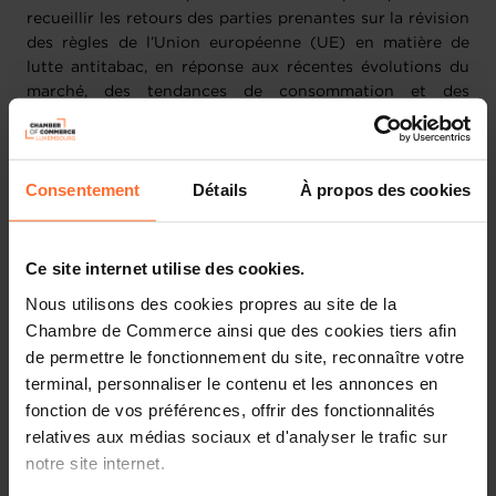
recueillir les retours des parties prenantes sur la révision
des règles de l’Union européenne (UE) en matière de
lutte antitabac, en réponse aux récentes évolutions du
marché, des tendances de consommation et des
pratiques de commercialisation numérique.
La directive sur les produits du tabac (directive
Consentement
Détails
À propos des cookies
2014/40/UE) et la directive sur la publicité en faveur du
tabac (directive 2003/33/CE) établissent le cadre
réglementaire de l’UE régissant la fabrication, la
présentation et la vente des produits du tabac et des
Ce site internet utilise des cookies.
produits connexes, ainsi que la publicité et le parrainage
Nous utilisons des cookies propres au site de la
en leur faveur.
Chambre de Commerce ainsi que des cookies tiers afin
de permettre le fonctionnement du site, reconnaître votre
L’initiative européenne vise notamment à améliorer le
terminal, personnaliser le contenu et les annonces en
fonctionnement du marché intérieur des produits du
fonction de vos préférences, offrir des fonctionnalités
tabac et des produits connexes, en renforçant
relatives aux médias sociaux et d'analyser le trafic sur
l’harmonisation des règles nationales applicables à ces
notre site internet.
produits.