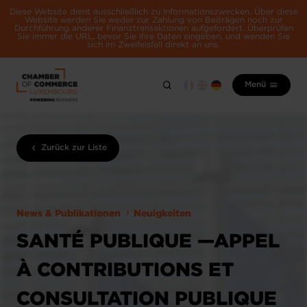
Diese Website dient ausschließlich zu Informationszwecken. Über diese
Website werden Sie weder zur Zahlung von Beiträgen noch zur
Durchführung anderer Finanztransaktionen aufgefordert. Überprüfen
Sie immer die URL, bevor Sie Ihre Daten eingeben, und wenden Sie
sich im Zweifelsfall direkt an uns.
Menü
Zurück zur Liste
News & Publikationen
Neuigkeiten
SANTÉ PUBLIQUE —APPEL
À CONTRIBUTIONS ET
CONSULTATION PUBLIQUE