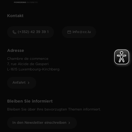
Kontakt
(+352) 42 39 39 1
info@cc.lu
Adresse
Chambre de commerce
7, rue Alcide de Gasperi
L-1615 Luxembourg-Kirchberg
Anfahrt
Bleiben Sie informiert
Bleiben Sie über Ihre bevorzugten Themen informiert.
In den Newsletter einschreiben