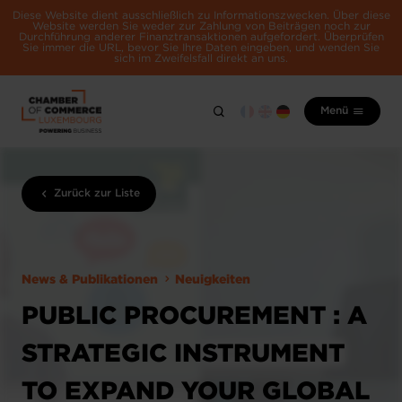
Diese Website dient ausschließlich zu Informationszwecken. Über diese
Website werden Sie weder zur Zahlung von Beiträgen noch zur
Durchführung anderer Finanztransaktionen aufgefordert. Überprüfen
Sie immer die URL, bevor Sie Ihre Daten eingeben, und wenden Sie
sich im Zweifelsfall direkt an uns.
Menü
Zurück zur Liste
News & Publikationen
Neuigkeiten
PUBLIC PROCUREMENT : A
STRATEGIC INSTRUMENT
TO EXPAND YOUR GLOBAL