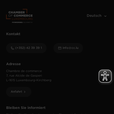
Kontakt
(+352) 42 39 39 1
info@cc.lu
Adresse
Chambre de commerce
7, rue Alcide de Gasperi
L-1615 Luxembourg-Kirchberg
Anfahrt
Bleiben Sie informiert