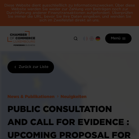
Diese Website dient ausschließlich zu Informationszwecken. Über diese
Website werden Sie weder zur Zahlung von Beiträgen noch zur
Durchführung anderer Finanztransaktionen aufgefordert. Überprüfen
Sie immer die URL, bevor Sie Ihre Daten eingeben, und wenden Sie
sich im Zweifelsfall direkt an uns.
Menü
Zurück zur Liste
News & Publikationen
Neuigkeiten
PUBLIC CONSULTATION
AND CALL FOR EVIDENCE :
UPCOMING PROPOSAL FOR