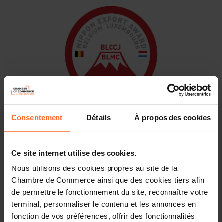
Consentement
Détails
À propos des cookies
The
Nippon Export Award (NEA)
is an initiative of the
BLCCJ to reward those SMEs or large companies that
Ce site internet utilise des cookies.
have made significant achievements in exporting to
Nous utilisons des cookies propres au site de la
Japan, importing into Japan, or distributing within
Chambre de Commerce ainsi que des cookies tiers afin
Japan, Belgian-Luxembourg products or services.
de permettre le fonctionnement du site, reconnaître votre
terminal, personnaliser le contenu et les annonces en
The winning company will receive an award, will be
allowed to mention
“Winner of the Nippon Export Award
fonction de vos préférences, offrir des fonctionnalités