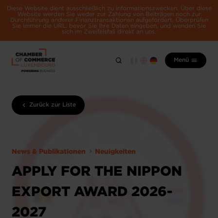
Diese Website dient ausschließlich zu Informationszwecken. Über diese
Website werden Sie weder zur Zahlung von Beiträgen noch zur
Durchführung anderer Finanztransaktionen aufgefordert. Überprüfen
Sie immer die URL, bevor Sie Ihre Daten eingeben, und wenden Sie
sich im Zweifelsfall direkt an uns.
Menü
Zurück zur Liste
News & Publikationen
Neuigkeiten
APPLY FOR THE NIPPON
EXPORT AWARD 2026-
2027