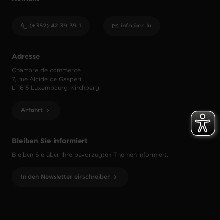
(+352) 42 39 39 1
info@cc.lu
Adresse
Chambre de commerce
7, rue Alcide de Gasperi
L-1615 Luxembourg-Kirchberg
Anfahrt
Bleiben Sie informiert
Bleiben Sie über Ihre bevorzugten Themen informiert.
In den Newsletter einschreiben