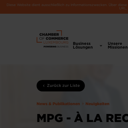
Diese Website dient ausschließlich zu Informationszwecken. Über dies
URL, 
Business
Unsere
Lösungen
Missionen
Zurück zur Liste
News & Publikationen
Neuigkeiten
MPG - À LA R