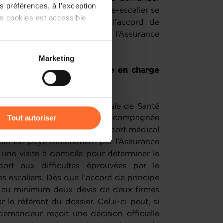
 préférences, à l’exception
res copropriétaires si le monte-escalier se
ts cookies est accessible
fin, il faut avoir obtenu l’accord de
ion et de contrôle (AEC) de l’Assurance
 partage sur les réseaux
Marketing
) peuvent être affectées en
 être éligible à cette prise en charge
r l’icône flottante en bas à
e auprès de la Caisse Nationale de Santé
Tout autoriser
e l’Assurance Dépendance accompagnée
r le médecin traitant. Ce rapport médical
amenés à traiter vos données
cin est payé directement par l’Assurance
de protection des données
ne visite à domicile pour déterminer le
port aux difficultés éprouvées par le
 escaliers. Dès que l’accord de principe
r au minimum deux devis de deux firmes
 le référent du dossier. Celui-ci peut, si
 demandeur reçoit une décision officielle