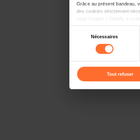
Grâce au présent bandeau, vo
des cookies strictement néce
sous l’onglet « Détails » ci-d
Sélection
Il est précisé que la navigati
Nécessaires
du
sociaux, sauvegarde des préfé
consentement
cas de refus de tous les coo
Vous avez la possibilité de m
gauche de chaque page.
Tout refuser
Pour de plus amples informat
personnelles, vous pouvez c
personnelles
.