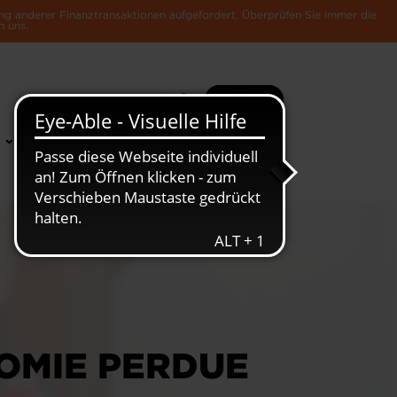
ng anderer Finanztransaktionen aufgefordert. Überprüfen Sie immer die
n uns.
Suche
Mehr
News &
Die Luxemburger
Publikationen
Wirtschaft
NOMIE PERDUE