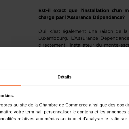
Est-il exact que l’installation d’un 
charge par l’Assurance Dépendance?
Oui, c’est également une raison de l
Luxembourg. L’Assurance Dépendance 
directement l’installateur du monte-esca
de la personne qui en éprouve le besoi
gratuite vise à encourager le mainti
réduite comme les seniors, ce qui e
Sécurité sociale que les soins dans des
Détails
n’existe pas dans les pays limitrophes. 
subvention qui ne finance le monte-es
TVA comprise, et avec un maximum de 
cookies.
prise en charge gratuite au Luxembourg,
ropres au site de la Chambre de Commerce ainsi que des cookies
faut présenter un besoin important et 
naître votre terminal, personnaliser le contenu et les annonces 
déplacements, l’accès et la sortie du l
onnalités relatives aux médias sociaux et d'analyser le trafic sur n
plus, l’état de dépendance doit persis
Si le demandeur est locataire ou copro