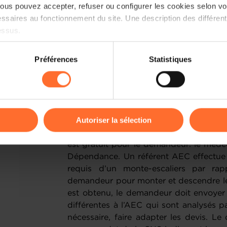
us pouvez accepter, refuser ou configurer les cookies selon vos
l’accord écrit du propriétaire ou des aut
ssaires au fonctionnement du site. Une description des différen
trouve dans les parties communes. En
essus.
principe de l’Administration d’évaluat
Dépendance.
on sur le site et certaines fonctionnalités (ex : lecture de vidéos,
Préférences
Statistiques
rences de lecture vidéo, personnalisation de l’affichage du site
Quelle est la procédure à suivre pour
kies ou des cookies non nécessaires.
gratuite?
odifier ou retirer votre consentement à tout moment en cliquant su
La première étape consiste à introduir
Autoriser la sélection
(CNS) une demande de prestations d
d’un rapport médical (R20) à remplir pa
ions sur la manière dont nous utilisons lescookies et sommes 
est gratuit pour le demandeur: le méde
onsulter notre
Charte d’usage des cookies
et notre
Politique 
Dépendance. Un référent AEC effectue u
requis d’un monte-escaliers par rap
demandeur pour monter et descendre les
est obtenu, le demandeur doit envoye
différentes à l’AEC qui sont analysés par
nécessaire, faire adapter les devis. Le