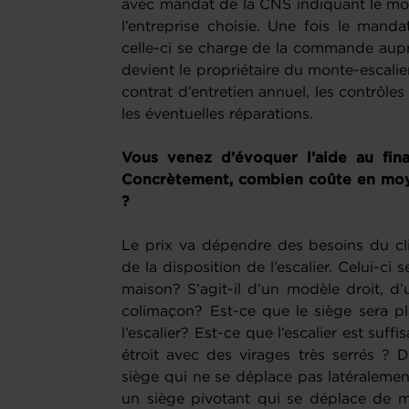
avec mandat de la CNS indiquant le mon
l’entreprise choisie. Une fois le mand
celle-ci se charge de la commande aupr
devient le propriétaire du monte-escalie
contrat d’entretien annuel, les contrôle
les éventuelles réparations.
Vous venez d’évoquer l’aide au fin
Concrètement, combien coûte en moyen
?
Le prix va dépendre des besoins du cli
de la disposition de l’escalier. Celui-ci s
maison? S’agit-il d’un modèle droit, 
colimaçon? Est-ce que le siège sera pla
l’escalier? Est-ce que l’escalier est suf
étroit avec des virages très serrés ? D
siège qui ne se déplace pas latéraleme
un siège pivotant qui se déplace de m