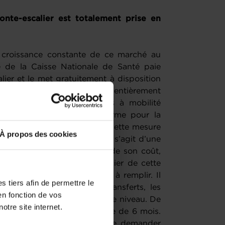
monte-escalier est totalement prise en
a croissance constante de ce marché au
de la Caisse Nationale de Santé paie
lier et le met gratuitement à disposition
n. Cette mise à disposition entièrement
en à domicile des personnes à mobilité
st moins coûteux à long terme pour la
 établissements spécialisés. Cette mesure
À propos des cookies
En Belgique, par exemple, il s’agit d’une
calier qu’à hauteur de 50% de son coût,
1 .500 euros. Pour bénéficier de cette
 plusieurs conditions sont à remplir. Il
 tiers afin de permettre le
régulier d’aide pour les transferts, les
en fonction de vos
ogement et les changements de niveau. De
otre site internet.
ter pour une période minimale de 6 mois.
priétaire, il doit au préalable demander