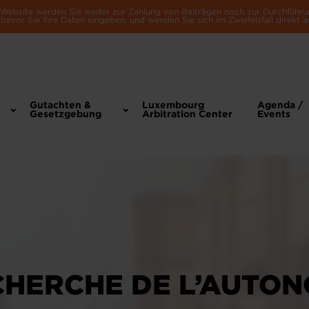
e Website werden Sie weder zur Zahlung von Beiträgen noch zur Durchführu
bevor Sie Ihre Daten eingeben, und wenden Sie sich im Zweifelsfall direkt a
Gutachten &
Luxembourg
Agenda /
Gesetzgebung
Arbitration Center
Events
ECHERCHE DE L’AUTO