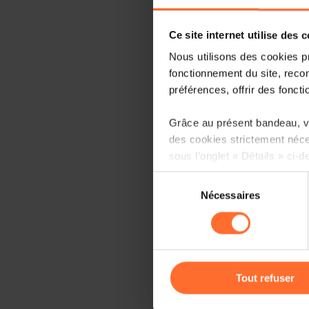
Ce site internet utilise des 
Nous utilisons des cookies p
fonctionnement du site, recon
préférences, offrir des foncti
Grâce au présent bandeau, vo
des cookies strictement néce
sous l’onglet « Détails » ci-d
Sélection
Il est précisé que la navigati
Nécessaires
du
sociaux, sauvegarde des préfé
consentement
cas de refus de tous les coo
Vous avez la possibilité de m
gauche de chaque page.
Tout refuser
Pour de plus amples informat