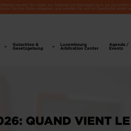
e Website werden Sie weder zur Zahlung von Beiträgen noch zur Durchführu
bevor Sie Ihre Daten eingeben, und wenden Sie sich im Zweifelsfall direkt a
Gutachten &
Luxembourg
Agenda /
Gesetzgebung
Arbitration Center
Events
026: QUAND VIENT LE