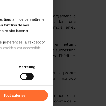
que national.
oncernés, le sujet dépasse largement la
 tiers afin de permettre le
epreneuriat s’inscrit souvent dans une
en fonction de vos
n ne se résume pas à un simple enjeu
otre site internet.
intérêt général.
 préférences, à l’exception
 cette problématique majeure en mettant
ts cookies est accessible
 ces passages de flambeau. La succession
aturelle, mais les témoignages d’héritiers
 partage sur les réseaux
Marketing
) peuvent être affectées en
égitimité et volonté d’imprimer sa propre
complexité de la valorisation, manque
repreneur.
r l’icône flottante en bas à
Tout autoriser
lles l’accompagnement – notamment celui
eurship de la Chambre de Commerce –
amenés à traiter vos données