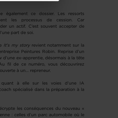
de protection des données
e également ce dossier. Les ressorts
ment les processus de cession. Car
der un actif. C’est souvent accepter de
’une part de soi.
ue
It’s my story
revient notamment sur la
’entreprise Peintures Robin. Reprise d’un
w d’une ex-apprentie, désormais à la tête
Au fil de ce numéro, vous découvrirez
ouverte à un... repreneur.
quant à elle sur les voies d’une IA
oach spécialisé dans la préparation à la
 décrypte les conséquences du nouveau «
nne : celles d’un parc automobile où le