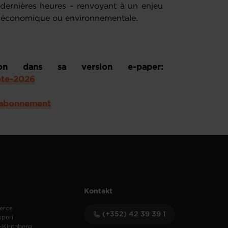
dernières heures – renvoyant à un enjeu
soit économique ou environnementale.
ion dans sa version e-paper:
-ete-2026
u/abonnement
Kontakt
erce
(+352) 42 39 39 1
speri
-Kirchberg