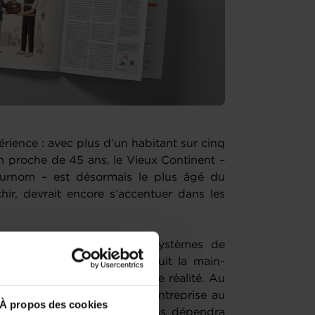
érience : avec plus d’un habitant sur cinq
 proche de 45 ans, le Vieux Continent –
urnom – est désormais le plus âgé du
hir, devrait encore s’accentuer dans les
déjà) sous pression les systèmes de
s dépenses de santé et réduit la main-
eurial n’échappe pas à cette réalité. Au
nts de PME céderont leur entreprise au
À propos des cookies
 réussite de ces transmissions dépendra