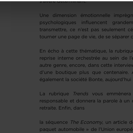
s’avère déterminant.
onsulter notre
Charte d’usage des cookies
et notre
Politique 
Une dimension émotionnelle imprègn
psychologiques influencent grande
transmettre, ce n’est pas seulement cé
tourner une page de vie, de se séparer d
En écho à cette thématique, la rubriq
reprise interne orchestrée au sein de l
autre genre, encore, dans cette intervie
d’une boutique plus que centenaire. 
également la société Bonte, aujourd’hui 
La rubrique
Trends
vous emmènera 
responsable et donnera la parole à un c
retraite. Enfin, dans
la séquence
The Economy
, un article
paquet automobile » de l’Union europée