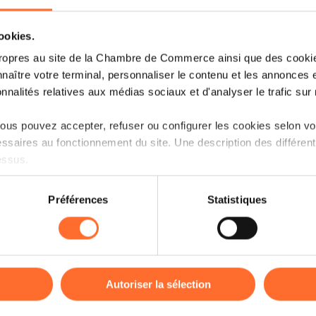
directement la vitalité du tissu économi
cookies.
Car au regard de la masse d’emplois c
ropres au site de la Chambre de Commerce ainsi que des cookies
sphère privée. Dans un pays où l’entr
naître votre terminal, personnaliser le contenu et les annonces 
histoire familiale, la transmissio
onnalités relatives aux médias sociaux et d'analyser le trafic sur n
économique : elle relève pleinement de l’
us pouvez accepter, refuser ou configurer les cookies selon vos
Merkur consacre son dossier central à
ssaires au fonctionnement du site. Une description des différen
en lumière les multiples dimensions de
essus.
familiale en constitue souvent la voie n
rappellent combien
on sur le site et certaines fonctionnalités (ex : lecture de vidéos,
Préférences
Statistiques
rences de lecture vidéo, personnalisation de l’affichage du site
l’exercice est délicat, entre quête de l
kies ou des cookies non nécessaires.
vision. D’autres défis s’imposent : 
d’anticipation, difficulté à identifier un 
odifier ou retirer votre consentement à tout moment en cliquant su
Autoriser la sélection
Autant d’étapes critiques pour lesque
proposé par la House of Entrepren
ions sur la manière dont nous utilisons lescookies et sommes 