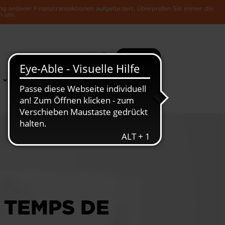
ng anderer Finanztransaktionen aufgefordert. Überprüfen Sie immer die
n uns.
Suche
Mehr
News &
Die Luxemburger
Publikationen
Wirtschaft
 TEMPS DE