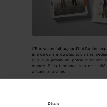
L’Europe en fait aujourd’hui l’amère exp
âgé de 65 ans ou plus et un âge médian
plus que jamais en phase avec son s
monde. Et la tendance, loin de s’infléc
décennies à venir.
Ce basculement démographique met (
pensions, interroge le financement de
d’œuvre disponible. Le monde entrepren
Luxembourg, près de 30 % des dirigea
Détails
cours de la prochaine décennie. De la