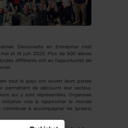
atinée Découverte en Entreprise s’est
 mai et 16 juin 2025. Plus de 500 élèves
lycées différents ont eu l’opportunité de
onnel.
vers tout le pays ont ouvert leurs portes
r permettant de découvrir leur secteur,
ssions qui y sont représentées. Organisée
nitiative vise à rapprocher le monde
r contribuer à accompagner les lycéens