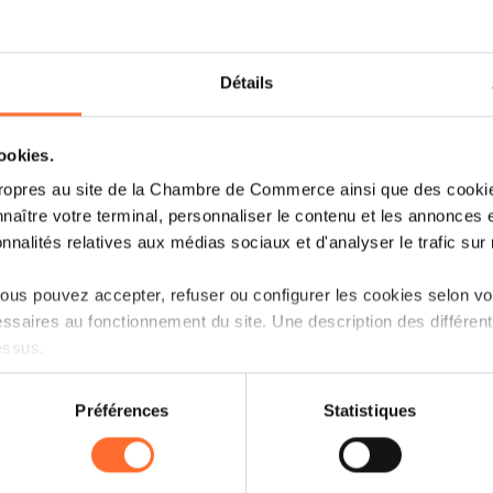
Nous remercions les entreprises par
accueil chaleureux :
Amazon UE
Détails
ARTHUR WELTER Transports
Banque Internationale à Luxembourg
Cargolux Airlines International
cookies.
Ceratizit Luxembourg
ropres au site de la Chambre de Commerce ainsi que des cookies
Flowey Products
naître votre terminal, personnaliser le contenu et les annonces 
Goodyear Operations
onnalités relatives aux médias sociaux et d'analyser le trafic sur n
Grosbusch
Luxembourg Air Rescue – LAR
us pouvez accepter, refuser ou configurer les cookies selon vos
RAK Porcelain Europe
ssaires au fonctionnement du site. Une description des différen
RTL Lëtzebuerg
essus.
Schroeder & Associés
SDK - SuperDrecksKëscht
on sur le site et certaines fonctionnalités (ex : lecture de vidéos,
Servior
Préférences
Statistiques
rences de lecture vidéo, personnalisation de l’affichage du site
Société Générale Luxembourg
kies ou des cookies non nécessaires.
Sodexo
Voyages Emile Weber