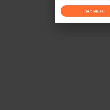
Vous avez la possibilité de m
gauche de chaque page.
Tout refuser
Pour de plus amples informat
personnelles, vous pouvez c
personnelles
.