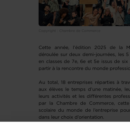
Copyright : Chambre de Commerce
Cette année, l’édition 2025 de la M
déroulée sur deux demi-journées, les 5
en classes de 7e, 6e et 5e issus de six 
partir à la rencontre du monde professi
Au total, 18 entreprises réparties à tra
aux élèves le temps d’une matinée, leu
leurs activités et les différentes profe
par la Chambre de Commerce, cette i
scolaire du monde de l’entreprise pou
dans leur choix d’orientation.