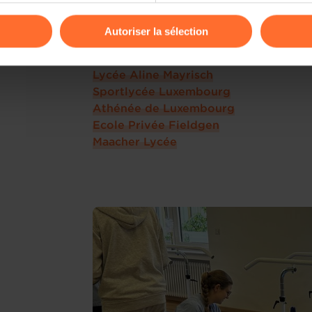
odifier ou retirer votre consentement à tout moment en cliquant su
Zitha - Seniorie St Jean de la Croix
Autoriser la sélection
Ainsi que les lycées participants :
ions sur la manière dont nous utilisons lescookies et sommes 
École internationale à Mersch Anne Be
onsulter notre
Charte d’usage des cookies
et notre
Politique 
Lycée Aline Mayrisch
Sportlycée Luxembourg
Athénée de Luxembourg
Ecole Privée Fieldgen
Maacher Lycée