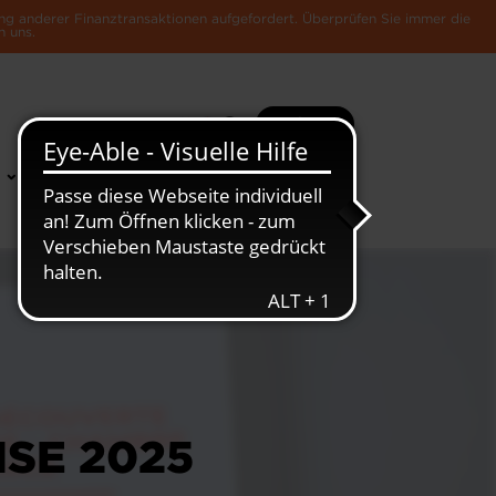
ng anderer Finanztransaktionen aufgefordert. Überprüfen Sie immer die
n uns.
Suche
Mehr
News &
Die Luxemburger
Publikationen
Wirtschaft
SE 2025