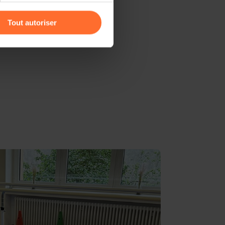
r l’icône flottante en bas à
Tout autoriser
amenés à traiter vos données
ffort
de protection des données