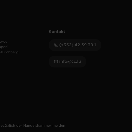
Kontakt
erce
(+352) 42 39 39 1
speri
-Kirchberg
info@cc.lu
bezüglich der Handelskammer melden