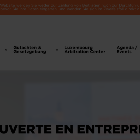
e Website werden Sie weder zur Zahlung von Beiträgen noch zur Durchführu
bevor Sie Ihre Daten eingeben, und wenden Sie sich im Zweifelsfall direkt a
Gutachten &
Luxembourg
Agenda /
Gesetzgebung
Arbitration Center
Events
UVERTE EN ENTREPRI