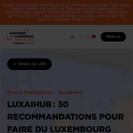
Diese Website dient ausschließlich zu Informationszwecken. Über diese
Website werden Sie weder zur Zahlung von Beiträgen noch zur
Durchführung anderer Finanztransaktionen aufgefordert. Überprüfen
Sie immer die URL, bevor Sie Ihre Daten eingeben, und wenden Sie
sich im Zweifelsfall direkt an uns.
Menü
Zurück zur Liste
News & Publikationen
Neuigkeiten
LUXAIHUB : 30
RECOMMANDATIONS POUR
FAIRE DU LUXEMBOURG