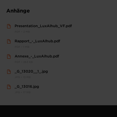
Anhänge
Presentation_LuxAIhub_VF.pdf
PDF • 2 MB
Rapport_-_LuxAIhub.pdf
PDF • 1 MB
Annexe_-_LuxAihub.pdf
PDF • 263 KB
_G_13020__1_.jpg
JPG • 13 MB
_G_13016.jpg
JPG • 17 MB