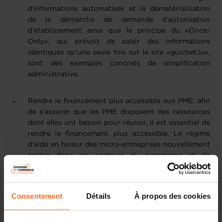
d’informations automatisés et la dématérialisation
de la démarche de demande d’autorisation
d’établissement ainsi que le principe du «Once-
Only», qui prévoit de saisir des informations
identiques qu’une seule fois sur le site «guichet.lu»,
sont des exemples concrets de simplification
administrative.
Rendre le financement plus accessible aux PME: afin
de s'assurer que les PME disposent des ressources
dont elles ont besoin pour réussir, il est essentiel de
rendre le financement plus accessible. Le régime
d’aide en faveur des micro-entreprises nouvellement
créées dans les secteurs du commerce et de
l’artisanat, est un outil important dans ce contexte.
De plus, cette aide, destinée aux primo-créateurs,
soutiendra et encouragera l’esprit entrepreneurial.
Consentement
Détails
À propos des cookies
Soutenir le développement économique et sectoriel