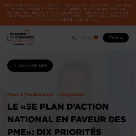
Diese Website dient ausschließlich zu Informationszwecken. Über diese
Website werden Sie weder zur Zahlung von Beiträgen noch zur
Durchführung anderer Finanztransaktionen aufgefordert. Überprüfen
Sie immer die URL, bevor Sie Ihre Daten eingeben, und wenden Sie
sich im Zweifelsfall direkt an uns.
Menü
Zurück zur Liste
News & Publikationen
Neuigkeiten
LE «5E PLAN D’ACTION
NATIONAL EN FAVEUR DES
PME»: DIX PRIORITÉS