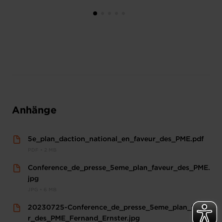
Anhänge
5e_plan_daction_national_en_faveur_des_PME.pdf
PDF • 2 MB
Conference_de_presse_5eme_plan_faveur_des_PME.
jpg
JPG • 6 MB
20230725-Conference_de_presse_5eme_plan_faveu
r_des_PME_Fernand_Ernster.jpg