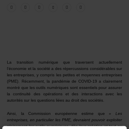
La transition numérique que traversent actuellement
l’économie et la société a des répercussions considérables sur
les entreprises, y compris les petites et moyennes entreprises
(PME). Récemment, la pandémie de COVID-19 a clairement
montré que les outils numériques sont essentiels pour assurer
la continuité des opérations et des interactions avec les
autorités sur les questions liées au droit des sociétés.
Ainsi, la Commission européenne estime que
« Les
entreprises, en particulier les PME, devraient pouvoir exploiter
pleinement les outils numériques, dès leur création et tout au