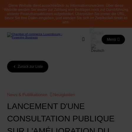
Diese Website dient ausschließlich zu Informationszwecken. Über diese
Website werden Sie weder zur Zahlung von Beiträgen noch zur Durchführung
anderer Finanztransaktionen aufgefordert. Überprüfen Sie immer die URL,
bevor Sie Ihre Daten eingeben, und wenden Sie sich im Zweifelsfall direkt an
uns.
Menü
Zurück zur Liste
News & Publikationen
Neuigkeiten
LANCEMENT D'UNE
CONSULTATION PUBLIQUE
SUR L'AMÉLIORATION DU