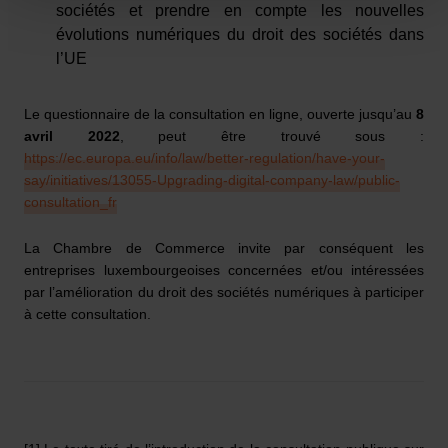
sociétés et prendre en compte les nouvelles
évolutions numériques du droit des sociétés dans
l’UE
Le questionnaire de la consultation en ligne, ouverte jusqu’au
8
avril 2022
, peut être trouvé sous :
https://ec.europa.eu/info/law/better-regulation/have-your-
say/initiatives/13055-Upgrading-digital-company-law/public-
consultation_fr
La Chambre de Commerce invite par conséquent les
entreprises luxembourgeoises concernées et/ou intéressées
par l’amélioration du droit des sociétés numériques à participer
à cette consultation.